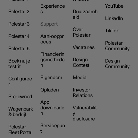
Experience
YouTube
Polestar 2
s
Duurzaamh
eid
LinkedIn
Polestar 3
Support
Over
TikTok
Polestar
Polestar 4
Aankooppr
oces
Polestar
Vacatures
Polestar 5
Community
Financierin
gsmethode
Design
Boek nu je
Design
n
Contest
testrit
Community
Eigendom
Media
Configuree
r
Opladen
Investor
Relations
Pre-owned
App
downloade
Vulnerabilit
Wagenpark
n
y
& bedrijf
disclosure
Servicepun
Polestar
t
Fleet Portal