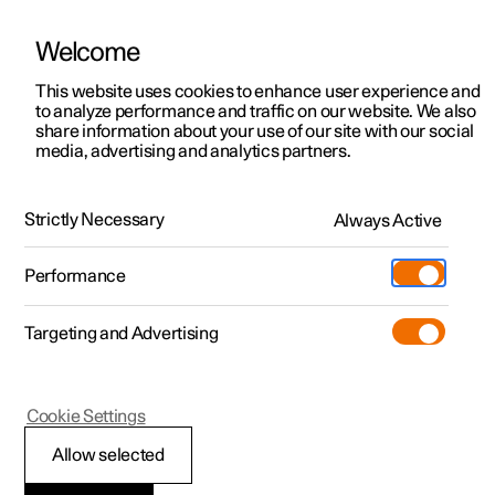
Welcome
Polestar 2
Aanbiedingen voor particulieren
This website uses cookies to enhance user experience and
Handleiding
Videogalerij
Software-updates
to analyze performance and traffic on our website. We also
Polestar 3
Aanbiedingen voor
share information about your use of our site with our social
media, advertising and analytics partners.
professionelen
Polestar 4
Airbags
Polestar 5
Bekijk onze stockwagens
Strictly Necessary
Always Active
Polestar 3 - 2025
Polestar 4 coupé
Configureer
Pre-owned
Performance
Pre-owned
Ontmoet ons
Ontdek Polestar 4
Shop
Testrit
Servicepunten
Targeting and Advertising
Testrit
Meer
Extras
Service
Configureer
Ontdek Polestar 2
Ontdek Polestar 3
Polestar 3
Cookie Settings
Over pre-owned
Additionals
Opladen
Bekijk onze stockwagens
Testrit
Testrit
Onderhoud en service
(Opent in een nieuw venster)
Allow selected
Pre-owned aanbiedingen
Experiences
Support
Aanbiedingen voor
Aanbiedingen voor
Aanbiedingen voor
Ontdek Polestar 5
van airbags