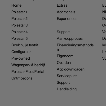
Home
Extras
E
Polestar 1
Additionals
N
Polestar 2
Experiences
D
Polestar 3
Ov
Polestar 4
Support
Va
Polestar 5
Aankoopproces
De
Boek nu je testrit
Financieringsmethode
M
n
Configureer
In
Eigendom
Pre-owned
Vu
Opladen
Wagenpark & bedrijf
App downloaden
Polestar Fleet Portal
Servicepunt
Ontmoet ons
Support
Handleiding