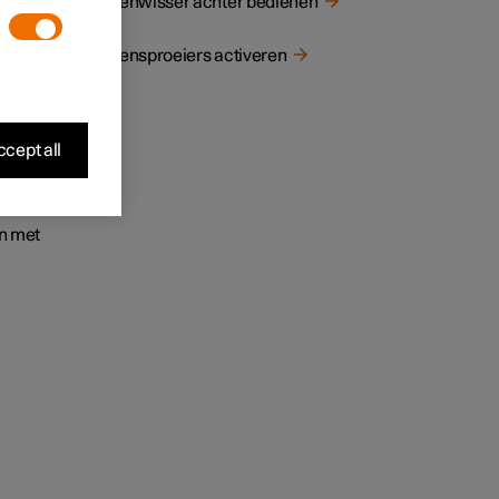
Ruitenwisser achter bedienen
Ruitensproeiers activeren
cept all
en met