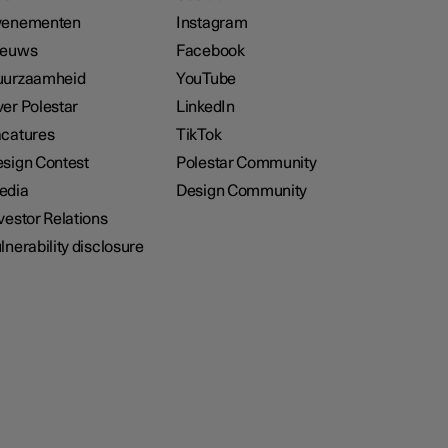
venementen
Instagram
ieuws
Facebook
uurzaamheid
YouTube
er Polestar
LinkedIn
catures
TikTok
sign Contest
Polestar Community
edia
Design Community
vestor Relations
lnerability disclosure