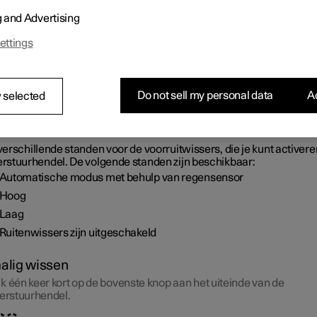
wissers geactiveerd.
g and Advertising
ettings
Do not sell my personal data
Ac
 selected
 verschillende standen voor de voorruitwissers, die je kunt activer
kerstuurhendel. De volgende standen zijn beschikbaar:
Automatische modus met behulp van regensensor
Hoog
Laag
Ruitenwissers zijn uitgeschakeld
alig wissen
k één keer kort op de bovenste knop aan het uiteinde van de
kerstuurhendel.