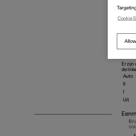
ruiten
Targetin
Exterieurverlichting
Cookie S
Spiegels
Allow
Ruitenwissers en -sproeiers
Er zijn
de lin
Auto
II
I
Uit
Eenm
Dru
lin