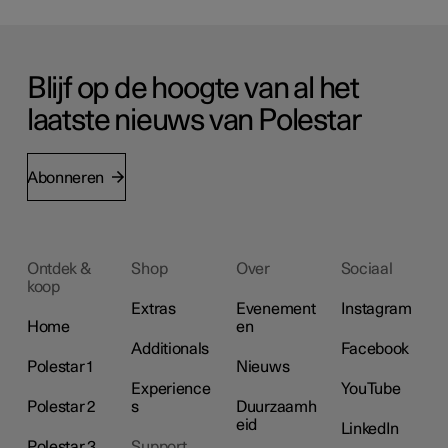
Blijf op de hoogte van al het
laatste nieuws van Polestar
Abonneren
Ontdek &
Shop
Over
Sociaal
koop
Extras
Evenement
Instagram
Home
en
Additionals
Facebook
Polestar 1
Nieuws
Experience
YouTube
Polestar 2
s
Duurzaamh
eid
LinkedIn
Polestar 3
Support