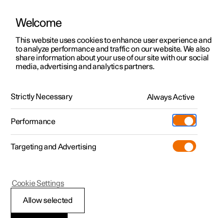
Welcome
Polestar 2
Aanbiedingen voor particulieren
This website uses cookies to enhance user experience and
Handleiding
Videogalerij
Software-updates
to analyze performance and traffic on our website. We also
Polestar 3
Aanbiedingen voor
share information about your use of our site with our social
media, advertising and analytics partners.
professionelen
Polestar 4
Spraakbesturing
Polestar 5
Bekijk onze stockwagens
Strictly Necessary
Always Active
Polestar 3 - 2025
Polestar 4 coupé
Configureer
Pre-owned
Performance
Pre-owned
Ontmoet ons
Ontdek Polestar 4
Shop
Testrit
Servicepunten
Targeting and Advertising
Testrit
Meer
Extras
Service
Configureer
Ontdek Polestar 2
Ontdek Polestar 3
Polestar 3
Cookie Settings
Over pre-owned
Additionals
Opladen
Bekijk onze stockwagens
Testrit
Testrit
Spraakbesturing
(Opent in een nieuw venster)
Allow selected
Pre-owned aanbiedingen
Experiences
Support
Aanbiedingen voor
Aanbiedingen voor
Aanbiedingen voor
Ontdek Polestar 5
gebruiken