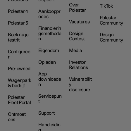
Over
TikTok
Polestar
Polestar 4
Aankooppr
oces
Polestar
Vacatures
Polestar 5
Community
Financierin
gsmethode
Design
Boek nu je
Design
n
Contest
testrit
Community
Eigendom
Media
Configuree
r
Opladen
Investor
Relations
Pre-owned
App
downloade
Vulnerabilit
Wagenpark
n
y
& bedrijf
disclosure
Servicepun
Polestar
t
Fleet Portal
Support
Ontmoet
ons
Handleidin
g