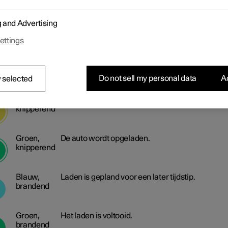
kleur
Wit, vast
Lampje bij de laadaansluiting.
g and Advertising
branden
ettings
Geel,
De laadkabel is bevestigd en het laden begint.
brandend
Do not sell my personal data
Ac
 selected
Geel,
Het opladen is gestopt.
knipperend
Groen,
De auto wordt opgeladen.
knipperend
Blauw,
Laden is gepland voor een later tijdstip.
brandend
Groen,
Het laden is voltooid.
brandend