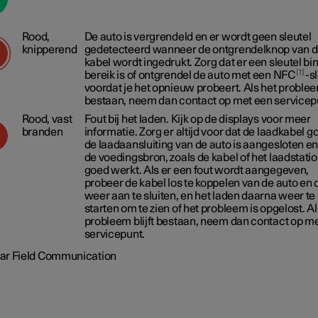
Rood,
De auto is vergrendeld en er wordt geen sleutel
knipperend
gedetecteerd wanneer de ontgrendelknop van 
kabel wordt ingedrukt. Zorg dat er een sleutel bi
1
bereik is of ontgrendel de auto met een NFC
-s
voordat je het opnieuw probeert. Als het probleem
bestaan, neem dan contact op met een servicep
Rood, vast
Fout bij het laden. Kijk op de displays voor meer
branden
informatie. Zorg er altijd voor dat de laadkabel g
de laadaansluiting van de auto is aangesloten en
de voedingsbron, zoals de kabel of het laadstatio
goed werkt. Als er een fout wordt aangegeven,
probeer de kabel los te koppelen van de auto en
weer aan te sluiten, en het laden daarna weer te
starten om te zien of het probleem is opgelost. Al
probleem blijft bestaan, neem dan contact op m
servicepunt.
ar Field Communication