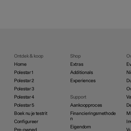
Ontdek & koop
Shop
O
Home
Extras
E
Polestar 1
Additionals
N
Polestar 2
Experiences
D
Polestar 3
Ov
Polestar 4
Support
Va
Polestar 5
Aankoopproces
De
Boek nu je testrit
Financieringsmethode
M
n
Configureer
In
Eigendom
Pre-owned
Vu