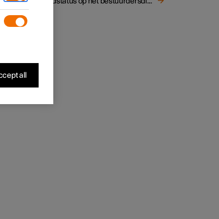
Laadstatus op het bestuurdersdisplay
cept all