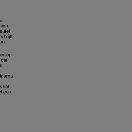
de
nnen
leutel
 blijft
unt.
oed op
 dat
n,
 daarna
s het
et een