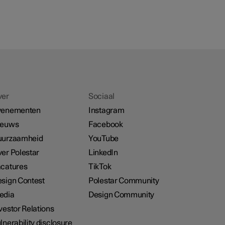
ver
Sociaal
venementen
Instagram
ieuws
Facebook
uurzaamheid
YouTube
er Polestar
LinkedIn
catures
TikTok
sign Contest
Polestar Community
edia
Design Community
vestor Relations
lnerability disclosure