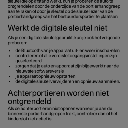
sleutel die op afstand werkt, kun je proberen de auto te
ontgrendelen door de onderzijde van de portierhandgreep
aan te raken of door je sleutel op de sleutellezer van de
portierhandgreep van het bestuurdersportier te plaatsen.
Werkt de digitale sleutel niet
Als je een digitale sleutel gebruikt, kun je ook het volgende
proberen:
de Bluetooth van je apparaat uit- en weer inschakelen
controleren of alle vereiste toegangsinstellingen zijn
geselecteerd
zorgen dat je auto en apparaat zijn bijgewerkt naar de
nieuwste softwareversie
je apparaat opnieuw opstarten
de digitale sleutel verwijderen en opnieuw aanmaken.
Achterportieren worden niet
ontgrendeld
Als de achterportieren niet openen wanneer je aan de
binnenste portierhandgrepen trekt, controleer dan of het
kinderslot niet actief is.