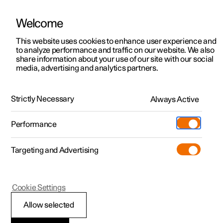
Welcome
Polestar 2
Aanbiedingen voor particulieren
This website uses cookies to enhance user experience and
Handleiding
Videogalerij
Software-updates
to analyze performance and traffic on our website. We also
Polestar 3
Aanbiedingen voor
share information about your use of our site with our social
media, advertising and analytics partners.
professionelen
Polestar 4
Vergrendelen en ontgrendelen
Polestar 5
Bekijk onze stockwagens
Strictly Necessary
Always Active
Polestar 3 - 2025
Polestar 4 coupé
Configureer
Pre-owned
Performance
Pre-owned
Ontmoet ons
Ontdek Polestar 4
Shop
Testrit
Servicepunten
Targeting and Advertising
Testrit
Meer
Extras
Service
Configureer
Ontdek Polestar 2
Ontdek Polestar 3
Polestar 3
Cookie Settings
Over pre-owned
Additionals
Opladen
Bekijk onze stockwagens
Testrit
Testrit
Vergrendeling reageert
(Opent in een nieuw venster)
Allow selected
Pre-owned aanbiedingen
Experiences
Support
Aanbiedingen voor
Aanbiedingen voor
Aanbiedingen voor
Ontdek Polestar 5
niet