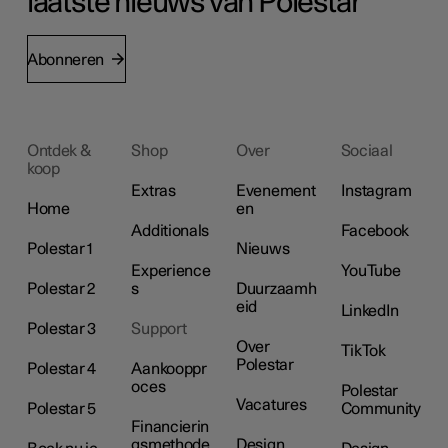
laatste nieuws van Polestar
Abonneren
Ontdek &
Shop
Over
Sociaal
koop
Extras
Evenement
Instagram
Home
en
Additionals
Facebook
Polestar 1
Nieuws
Experience
YouTube
Polestar 2
s
Duurzaamh
eid
LinkedIn
Polestar 3
Support
Over
TikTok
Polestar
Polestar 4
Aankooppr
oces
Polestar
Vacatures
Polestar 5
Community
Financierin
gsmethode
Design