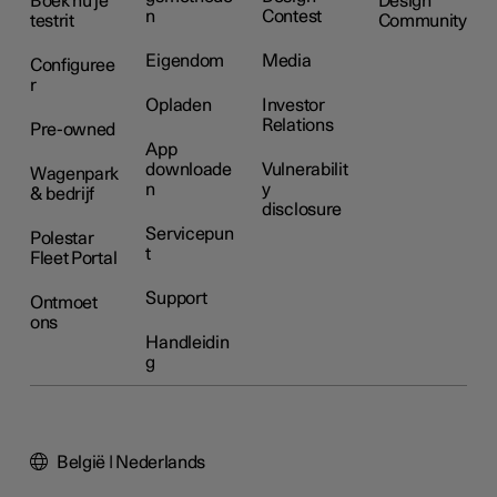
Boek nu je
Design
n
Contest
testrit
Community
Eigendom
Media
Configuree
r
Opladen
Investor
Relations
Pre-owned
App
downloade
Vulnerabilit
Wagenpark
n
y
& bedrijf
disclosure
Servicepun
Polestar
t
Fleet Portal
Support
Ontmoet
ons
Handleidin
g
België | Nederlands