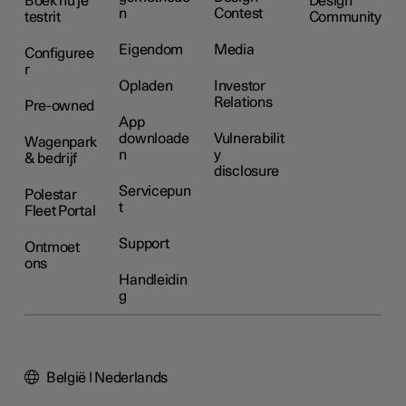
Boek nu je
Design
n
Contest
testrit
Community
Eigendom
Media
Configuree
r
Opladen
Investor
Relations
Pre-owned
App
downloade
Vulnerabilit
Wagenpark
n
y
& bedrijf
disclosure
Servicepun
Polestar
t
Fleet Portal
Support
Ontmoet
ons
Handleidin
g
België | Nederlands