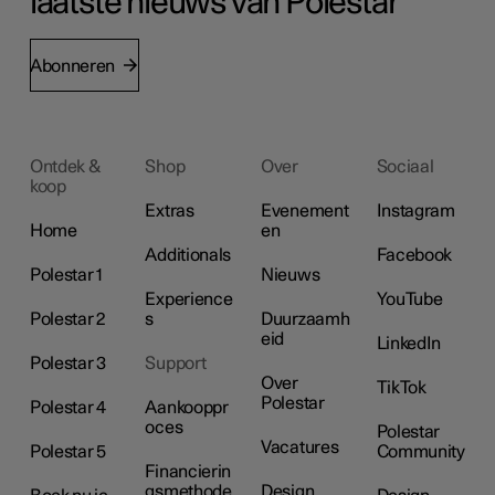
laatste nieuws van Polestar
Abonneren
Ontdek &
Shop
Over
Sociaal
koop
Extras
Evenement
Instagram
Home
en
Additionals
Facebook
Polestar 1
Nieuws
Experience
YouTube
Polestar 2
s
Duurzaamh
eid
LinkedIn
Polestar 3
Support
Over
TikTok
Polestar
Polestar 4
Aankooppr
oces
Polestar
Vacatures
Polestar 5
Community
Financierin
gsmethode
Design