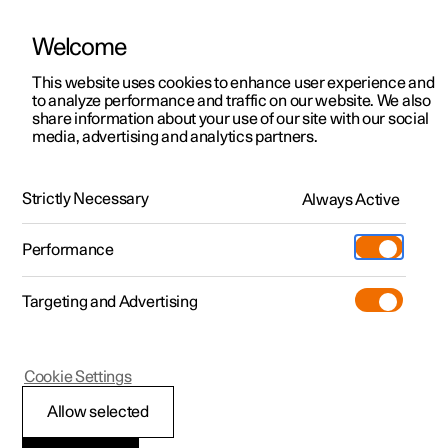
Welcome
Polestar 2
Aanbiedingen voor particulieren
This website uses cookies to enhance user experience and
Handleiding
Videogalerij
Software-updates
to analyze performance and traffic on our website. We also
Polestar 3
Aanbiedingen voor
share information about your use of our site with our social
media, advertising and analytics partners.
professionelen
Polestar 4
Luchtkwaliteit
Polestar 5
Bekijk onze stockwagens
Strictly Necessary
Always Active
Polestar 3 - 2025
Polestar 4 coupé
Configureer
Pre-owned
Performance
Pre-owned
Ontmoet ons
Ontdek Polestar 4
Shop
Testrit
Servicepunten
Targeting and Advertising
Testrit
Meer
Extras
Service
Configureer
Ontdek Polestar 2
Ontdek Polestar 3
Polestar 3
Cookie Settings
Over pre-owned
Additionals
Opladen
Bekijk onze stockwagens
Testrit
Testrit
CleanZone
(Opent in een nieuw venster)
Allow selected
Pre-owned aanbiedingen
Experiences
Support
Aanbiedingen voor
Aanbiedingen voor
Aanbiedingen voor
Ontdek Polestar 5
CleanZone meet de kwaliteit van de lucht en geeft aan of