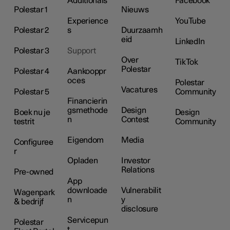
Additionals
Facebook
Polestar 1
Nieuws
Experience
YouTube
Polestar 2
s
Duurzaamh
eid
LinkedIn
Polestar 3
Support
Over
TikTok
Polestar
Polestar 4
Aankooppr
oces
Polestar
Vacatures
Polestar 5
Community
Financierin
gsmethode
Design
Boek nu je
Design
n
Contest
testrit
Community
Eigendom
Media
Configuree
r
Opladen
Investor
Relations
Pre-owned
App
downloade
Vulnerabilit
Wagenpark
n
y
& bedrijf
disclosure
Servicepun
Polestar
t