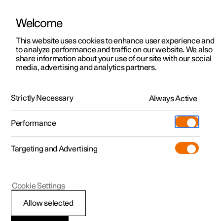
Welcome
Polestar 2
Aanbiedingen voor particulieren
This website uses cookies to enhance user experience and
Handleiding
Videogalerij
Software-updates
to analyze performance and traffic on our website. We also
Polestar 3
Aanbiedingen voor
share information about your use of our site with our social
media, advertising and analytics partners.
professionelen
Polestar 4
Exterieurverlichting
Polestar 5
Bekijk onze stockwagens
Strictly Necessary
Always Active
Polestar 3 - 2025
Polestar 4 coupé
Configureer
Pre-owned
Performance
Pre-owned
Ontmoet ons
Ontdek Polestar 4
Shop
Testrit
Servicepunten
Targeting and Advertising
Testrit
Meer
Extras
Service
Configureer
Ontdek Polestar 2
Ontdek Polestar 3
Polestar 3
Cookie Settings
Over pre-owned
Additionals
Opladen
Bekijk onze stockwagens
Testrit
Testrit
Handige verlichting aan
(Opent in een nieuw venster)
Allow selected
Pre-owned aanbiedingen
Experiences
Support
Aanbiedingen voor
Aanbiedingen voor
Aanbiedingen voor
Ontdek Polestar 5
de buitenkant