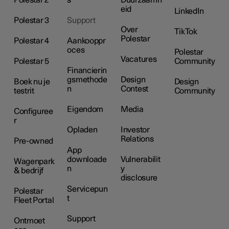
Polestar 2
s
Duurzaamh
eid
LinkedIn
Polestar 3
Support
Over
TikTok
Polestar
Polestar 4
Aankooppr
oces
Polestar
Vacatures
Polestar 5
Community
Financierin
gsmethode
Design
Boek nu je
Design
n
Contest
testrit
Community
Eigendom
Media
Configuree
r
Opladen
Investor
Relations
Pre-owned
App
downloade
Vulnerabilit
Wagenpark
n
y
& bedrijf
disclosure
Servicepun
Polestar
t
Fleet Portal
Support
Ontmoet