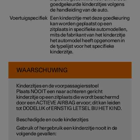
goedgekeurde kinderzitjes volgens
de handleiding van de auto.
Voertuigspecifiek
Een kinderzitje met deze goedkeuring
kan worden geplaatst op een
zitplaats in specifieke automodellen,
mits de fabrikant van het kinderzitje
het automodel heeft opgenomen in
de typelijst voor het specifieke
kinderzitje.
WAARSCHUWING
Kinderzitjes en de voorpassagiersstoel
Plaats NOOIT een naar achteren gericht
kinderzitje op een zitplaats die wordt beschermd
door een ACTIEVE AIRBAG ervoor; dit kan leiden
tot DODELIJK of ERNSTIG LETSEL BIJ HET KIND.
Beschadigde en oude kinderzitjes
Gebruik of hergebruik een kinderzitje nooit in de
volgende gevallen: