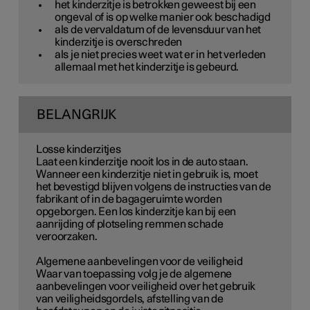
het kinderzitje is betrokken geweest bij een
ongeval of is op welke manier ook beschadigd
als de vervaldatum of de levensduur van het
kinderzitje is overschreden
als je niet precies weet wat er in het verleden
allemaal met het kinderzitje is gebeurd.
BELANGRIJK
Losse kinderzitjes
Laat een kinderzitje nooit los in de auto staan.
Wanneer een kinderzitje niet in gebruik is, moet
het bevestigd blijven volgens de instructies van de
fabrikant of in de bagageruimte worden
opgeborgen. Een los kinderzitje kan bij een
aanrijding of plotseling remmen schade
veroorzaken.
Algemene aanbevelingen voor de veiligheid
Waar van toepassing volg je de algemene
aanbevelingen voor veiligheid over het gebruik
van veiligheidsgordels, afstelling van de