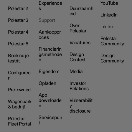
Experience
YouTube
Polestar 2
s
Duurzaamh
eid
LinkedIn
Polestar 3
Support
Over
TikTok
Polestar
Polestar 4
Aankooppr
oces
Polestar
Vacatures
Polestar 5
Community
Financierin
gsmethode
Design
Boek nu je
Design
n
Contest
testrit
Community
Eigendom
Media
Configuree
r
Opladen
Investor
Relations
Pre-owned
App
downloade
Vulnerabilit
Wagenpark
n
y
& bedrijf
disclosure
Servicepun
Polestar
t
Fleet Portal