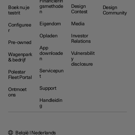
Financierin
gsmethode
Design
Boek nu je
Design
n
Contest
testrit
Community
Eigendom
Media
Configuree
r
Opladen
Investor
Relations
Pre-owned
App
downloade
Vulnerabilit
Wagenpark
n
y
& bedrijf
disclosure
Servicepun
Polestar
t
Fleet Portal
Support
Ontmoet
ons
Handleidin
g
België | Nederlands