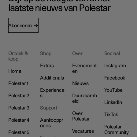
laatste nieuws van Polestar
Abonneren
Ontdek &
Shop
Over
Sociaal
koop
Extras
Evenement
Instagram
Home
en
Additionals
Facebook
Polestar 1
Nieuws
Experience
YouTube
Polestar 2
s
Duurzaamh
eid
LinkedIn
Polestar 3
Support
Over
TikTok
Polestar
Polestar 4
Aankooppr
oces
Polestar
Vacatures
Polestar 5
Community