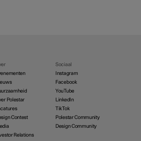
ver
Sociaal
venementen
Instagram
ieuws
Facebook
uurzaamheid
YouTube
er Polestar
LinkedIn
catures
TikTok
sign Contest
Polestar Community
edia
Design Community
vestor Relations