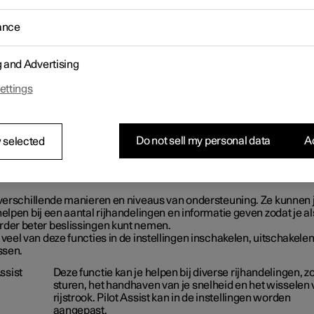
ance
g and Advertising
ettings
Do not sell my personal data
Ac
 selected
n verschillende manieren en niveaus van ondersteuning. Ze kunnen 
helpen bij een aantal rijhandelingen en informatie geven zodat je al
rder beter beslissingen kunt nemen.
 veel van deze functies in de instellingen inschakelen, uitschakele
sen.
Assist
Deze functie kan je helpen bij diverse rijhandelingen, z
sturen, het handhaven van je snelheid en het wisselen
rijstrook. Pilot Assist kan in de instellingen worden
aangepast.