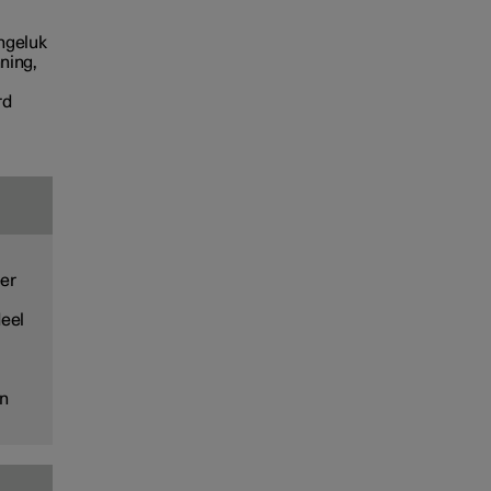
ongeluk
ning,
rd
eer
eel
in