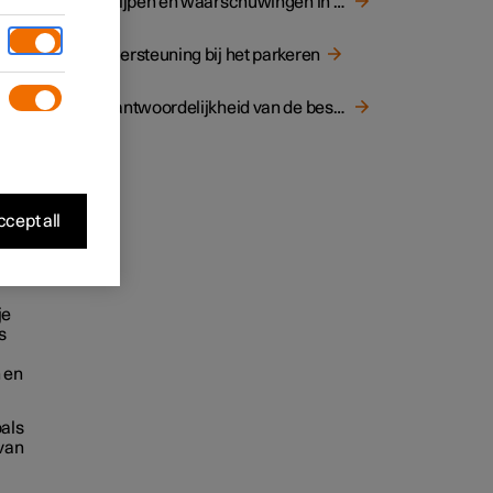
Ingrijpen en waarschuwingen in verband met de veiligheid
Ondersteuning bij het parkeren
Verantwoordelijkheid van de bestuurder
cept all
je
s
n en
oals
 van