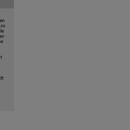
 en
 zo
lle
ver
ie
ct
dt