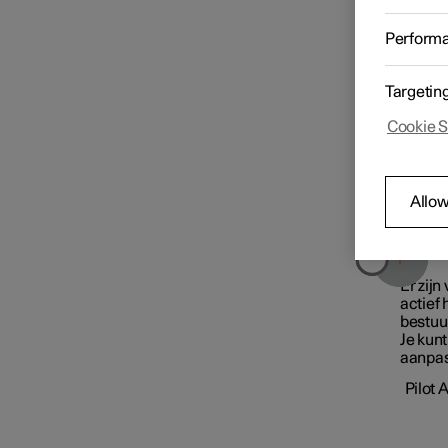
Navigatie
Perform
Detectie van de omgeving en
Targetin
verkeer
Cookie S
Ingrijpen en waarschuwingen
Allow
in verband met de veiligheid
Rijden met ondersteuning
Er zij
actief 
bestuu
Verkeersborden en reactie
Je kunt
bij te hard rijden
aanpas
Pilot 
Pilot Assist