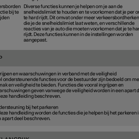
ersborden
Diverse functies kunnen je helpen om je aan de
tie bij te
snelheidslimiet te houden en te voorkomen dat je per 
ijden
te hard rijdt. Dit omvat onder meer verkeersbordherken
die je de snelheidslimiet laat weten, en verschillende
reacties van je auto die moeten voorkomen dat je te ha
rijdt. Deze functies kunnen in de instellingen worden
aangepast.
P
rijpen en waarschuwingen in verband met de veiligheid
l ondersteunende functies voor de bestuurder zijn bedoeld om m
ak en veiligheid te bieden. Functies die vooral ingrijpen en
rschuwingen geven vanwege de veiligheid worden in een apart d
deze handleiding beschreven.
ersteuning bij het parkeren
deze handleiding worden de functies die je helpen bij het parkeren 
 apart deel beschreven.