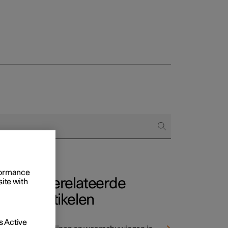
Business
proces
ringsopties
 alle aard
rformance
Gerelateerde
site with
artikelen
aten
 Active