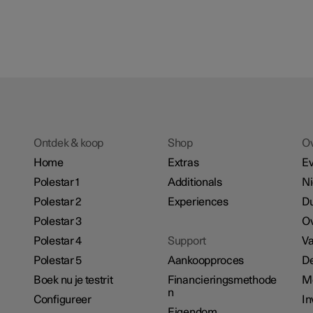
Ontdek & koop
Shop
O
Home
Extras
E
Polestar 1
Additionals
N
Polestar 2
Experiences
D
Polestar 3
Ov
Polestar 4
Support
Va
Polestar 5
Aankoopproces
De
Boek nu je testrit
Financieringsmethode
M
n
Configureer
In
Eigendom