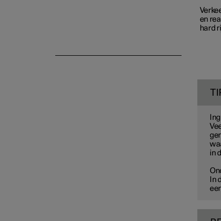
Verke
en reac
Ondersteuning bij het
hard r
parkeren
TI
Ing
Vee
gem
waa
in 
Ond
In 
een