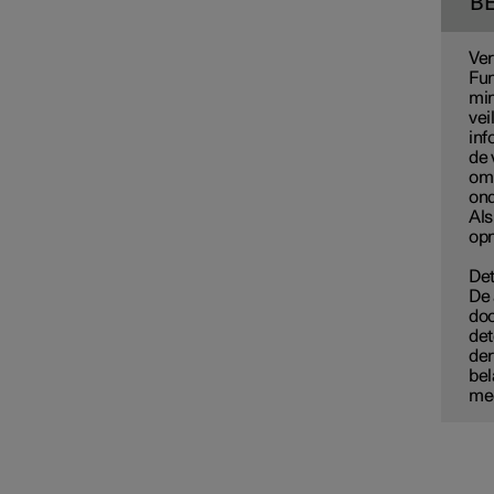
B
Ver
Fun
min
vei
inf
de 
om 
ond
Als
opn
Det
De 
doo
det
der
bel
mee