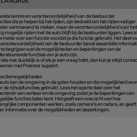
ELANGRIJK
eiste kennis en verantwoordelijkheid van de bestuurder
cties die je helpen bij het rijden, zijn bedoeld om het rijden veiliger
der vermoeiend te maken, maar de verantwoordelijkheid voor het
lig mogelijk rijden met de auto blijft bij de bestuurder liggen. Lees a
ormatie over een functie voordat je die functie gebruikt. Het deel o
verantwoordelijkheid van de bestuurder bevat essentiële informat
te begrijpen wat de mogelijkheden en beperkingen van de
ersteunende functies van je auto zijn.
 iets niet duidelijk is of als je een vraag hebt, dan kun je altijd conta
emen met Polestar support.
ectiemogelijkheden
auto kan de omgeving in de gaten houden en die mogelijkheid wor
r de rijhulpfuncties gebruikt. Lees het aparte deel over het
ecteren van verkeer en de omgeving zodat je de beperkingen van
gelijke functies beter kent. Het geeft een overzicht van hoe
angrijke componenten werken, zoals camera's en radars, en geeft
r informatie over de mogelijkheden en beperkingen.