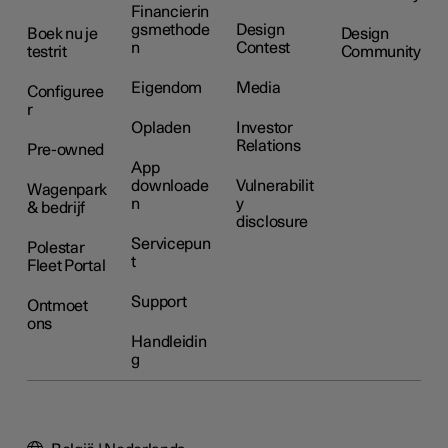
Financierin
gsmethode
Design
Boek nu je
Design
n
Contest
testrit
Community
Eigendom
Media
Configuree
r
Opladen
Investor
Relations
Pre-owned
App
downloade
Vulnerabilit
Wagenpark
n
y
& bedrijf
disclosure
Servicepun
Polestar
t
Fleet Portal
Support
Ontmoet
ons
Handleidin
g