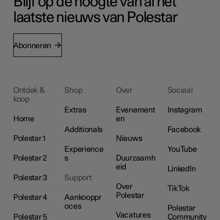
Blijf op de hoogte van al het
laatste nieuws van Polestar
Abonneren
Ontdek &
Shop
Over
Sociaal
koop
Extras
Evenement
Instagram
Home
en
Additionals
Facebook
Polestar 1
Nieuws
Experience
YouTube
Polestar 2
s
Duurzaamh
eid
LinkedIn
Polestar 3
Support
Over
TikTok
Polestar
Polestar 4
Aankooppr
oces
Polestar
Vacatures
Polestar 5
Community