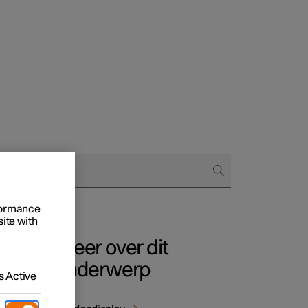
Business
proces
ringsopties
 alle aard
rformance
site with
Meer over dit
onderwerp
 Active
 wordt