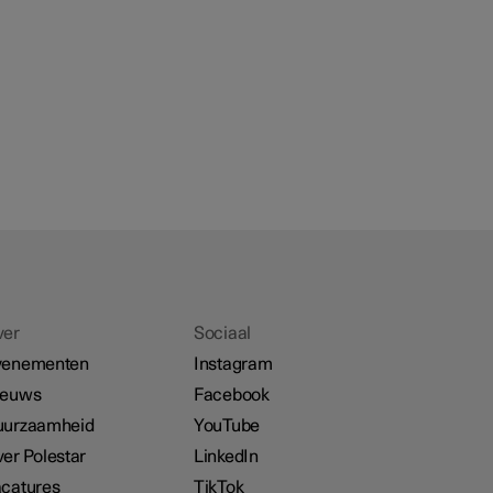
ver
Sociaal
venementen
Instagram
ieuws
Facebook
uurzaamheid
YouTube
er Polestar
LinkedIn
catures
TikTok