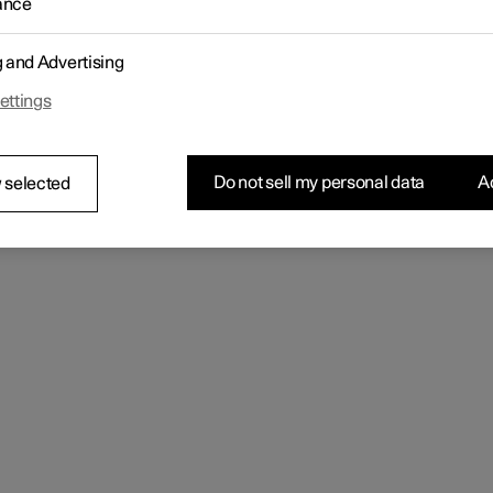
ance
instellingen die je kunt wijzigen zijn onder meer:
steemtaal
g and Advertising
um en tijd
eteenheden
ettings
len toetsenbord
Do not sell my personal data
Ac
 selected