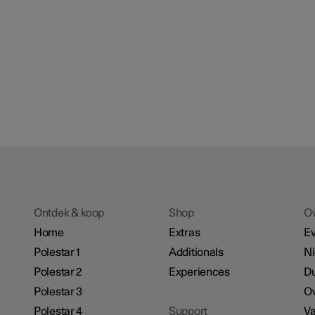
Ontdek & koop
Shop
O
Home
Extras
E
Polestar 1
Additionals
N
Polestar 2
Experiences
D
Polestar 3
Ov
Polestar 4
Support
Va