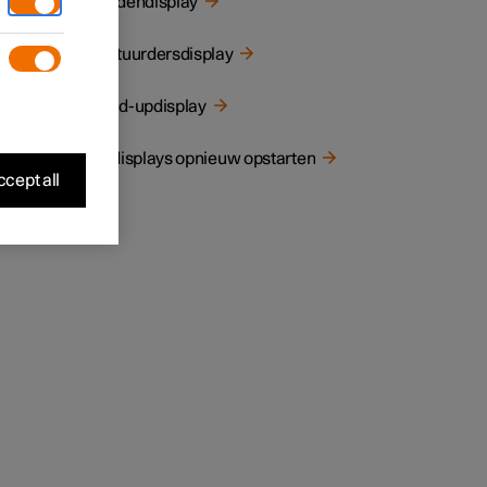
Middendisplay
Bestuurdersdisplay
Head-updisplay
De displays opnieuw opstarten
cept all