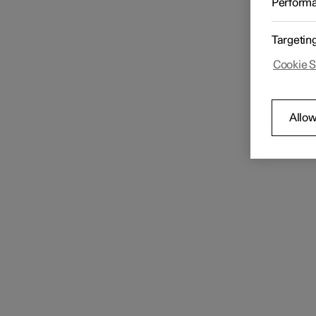
Perform
Systeem
Sy
Displays
Targetin
Dat
Me
Cookie S
Ta
Middendisplay
Allow
Bestuurdersdisplay
Head-updisplay
Systeeminstellingen