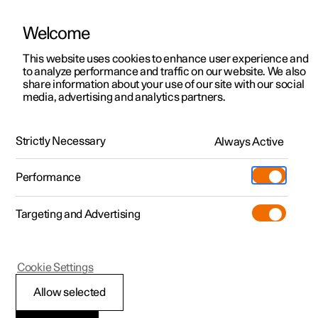
Welcome
Polestar 2
Aanbiedingen voor particulieren
This website uses cookies to enhance user experience and
Handleiding
Videogalerij
Software-updates
to analyze performance and traffic on our website. We also
Polestar 3
Aanbiedingen voor
share information about your use of our site with our social
media, advertising and analytics partners.
professionelen
Polestar 4
Informatie voor consumenten
Polestar 5
Bekijk onze stockwagens
Strictly Necessary
Always Active
Polestar 3 - 2024
Polestar 4 coupé
Configureer
Pre-owned
Performance
Pre-owned
Ontmoet ons
Ontdek Polestar 4
Shop
Testrit
Servicepunten
Targeting and Advertising
Testrit
Meer
Extras
Service
Configureer
Ontdek Polestar 2
Ontdek Polestar 3
Polestar 3
Cookie Settings
Over pre-owned
Additionals
Opladen
Bekijk onze stockwagens
Testrit
Testrit
Klantenservice en
(Opent in een nieuw venster)
Allow selected
Pre-owned aanbiedingen
Experiences
Support
Aanbiedingen voor
Aanbiedingen voor
Aanbiedingen voor
Ontdek Polestar 5
contactgegevens