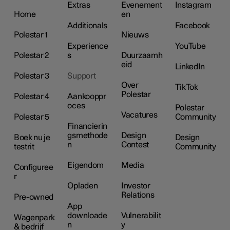
Extras
Evenement
Instagram
Home
en
Additionals
Facebook
Polestar 1
Nieuws
Experience
YouTube
Polestar 2
s
Duurzaamh
eid
LinkedIn
Polestar 3
Support
Over
TikTok
Polestar
Polestar 4
Aankooppr
oces
Polestar
Vacatures
Polestar 5
Community
Financierin
gsmethode
Design
Boek nu je
Design
n
Contest
testrit
Community
Eigendom
Media
Configuree
r
Opladen
Investor
Relations
Pre-owned
App
downloade
Vulnerabilit
Wagenpark
n
y
& bedrijf