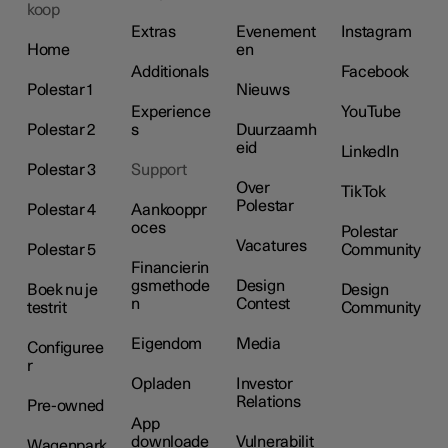
koop
Extras
Evenement
Instagram
Home
en
Additionals
Facebook
Polestar 1
Nieuws
Experience
YouTube
Polestar 2
s
Duurzaamh
eid
LinkedIn
Polestar 3
Support
Over
TikTok
Polestar
Polestar 4
Aankooppr
oces
Polestar
Vacatures
Polestar 5
Community
Financierin
gsmethode
Design
Boek nu je
Design
n
Contest
testrit
Community
Eigendom
Media
Configuree
r
Opladen
Investor
Relations
Pre-owned
App
downloade
Vulnerabilit
Wagenpark