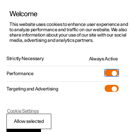
Welcome
Polestar 2
Aanbiedingen voor particulieren
This website uses cookies to enhance user experience and
Handleiding
Videogalerij
Software-updates
to analyze performance and traffic on our website. We also
Polestar 3
Aanbiedingen voor
share information about your use of our site with our social
media, advertising and analytics partners.
professionelen
Polestar 4
Bedieningselementen klimaatregeling
Polestar 5
Bekijk onze stockwagens
Strictly Necessary
Always Active
Polestar 2 - 2025
Polestar 4 coupé
Configureer
Pre-owned
Performance
Pre-owned
Ontmoet ons
Ontdek Polestar 4
Shop
Testrit
Servicepunten
Targeting and Advertising
Testrit
Meer
Extras
Service
Configureer
Ontdek Polestar 2
Ontdek Polestar 3
Polestar 2
Cookie Settings
Over pre-owned
Additionals
Opladen
Bekijk onze stockwagens
Testrit
Testrit
Eko-klimaat
(Opent in een nieuw venster)
Allow selected
Pre-owned aanbiedingen
Experiences
Support
Aanbiedingen voor
Aanbiedingen voor
Aanbiedingen voor
Ontdek Polestar 5
Eko-klimaat past de klimaatinstellingen aan om de