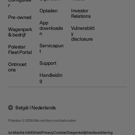
r
Opladen
Investor
Relations
Pre-owned
App
downloade
Vulnerabilit
Wagenpark
n
y
& bedrijf
disclosure
Servicepun
Polestar
t
Fleet Portal
Support
Ontmoet
ons
Handleidin
g
België | Nederlands
Polestar © 2026 Alle rechten voorbehouden
Juridische info
Ethiek
Privacy
Cookies
Toegankelijkheidsverklaring