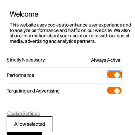
Welcome
Polestar 2
Aanbiedingen voor particulieren
This website uses cookies to enhance user experience and
Handleiding
Videogalerij
Software-updates
to analyze performance and traffic on our website. We also
Polestar 3
Aanbiedingen voor
share information about your use of our site with our social
media, advertising and analytics partners.
professionelen
Polestar 4
Banden
Polestar 5
Bekijk onze stockwagens
Strictly Necessary
Always Active
Polestar 2 - 2025
Polestar 4 coupé
Configureer
Pre-owned
Performance
Pre-owned
Ontmoet ons
Ontdek Polestar 4
Shop
Testrit
Servicepunten
Targeting and Advertising
Testrit
Meer
Extras
Service
Configureer
Ontdek Polestar 2
Ontdek Polestar 3
Polestar 2
Cookie Settings
Over pre-owned
Additionals
Opladen
Bekijk onze stockwagens
Testrit
Testrit
Slijtage-indicator van
(Opent in een nieuw venster)
Allow selected
Pre-owned aanbiedingen
Experiences
Support
Aanbiedingen voor
Aanbiedingen voor
Aanbiedingen voor
Ontdek Polestar 5
banden