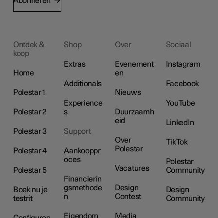
Abonneren
Ontdek &
Shop
Over
Sociaal
koop
Extras
Evenement
Instagram
Home
en
Additionals
Facebook
Polestar 1
Nieuws
Experience
YouTube
Polestar 2
s
Duurzaamh
eid
LinkedIn
Polestar 3
Support
Over
TikTok
Polestar
Polestar 4
Aankooppr
oces
Polestar
Vacatures
Polestar 5
Community
Financierin
gsmethode
Design
Boek nu je
Design
n
Contest
testrit
Community
Eigendom
Media
Configuree