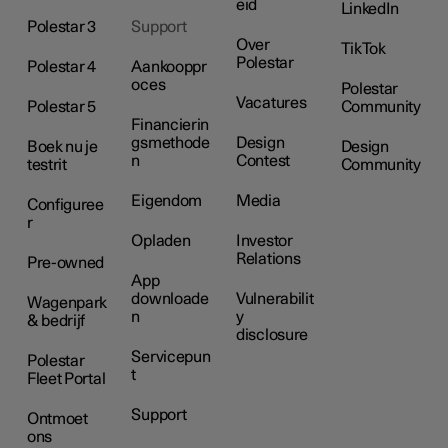
eid
LinkedIn
Polestar 3
Support
Over
TikTok
Polestar
Polestar 4
Aankooppr
oces
Polestar
Vacatures
Polestar 5
Community
Financierin
gsmethode
Design
Boek nu je
Design
n
Contest
testrit
Community
Eigendom
Media
Configuree
r
Opladen
Investor
Relations
Pre-owned
App
downloade
Vulnerabilit
Wagenpark
n
y
& bedrijf
disclosure
Servicepun
Polestar
t
Fleet Portal
Support
Ontmoet
ons