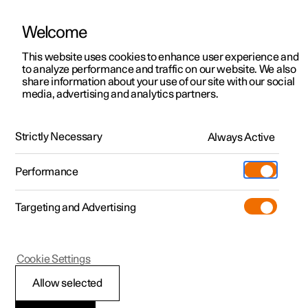
Welcome
Polestar 2
Aanbiedingen voor particulieren
This website uses cookies to enhance user experience and
Handleiding
Videogalerij
Software-updates
to analyze performance and traffic on our website. We also
Polestar 3
Aanbiedingen voor
share information about your use of our site with our social
media, advertising and analytics partners.
professionelen
Polestar 4
Voorruit en achterruit
Polestar 5
Bekijk onze stockwagens
Strictly Necessary
Always Active
Polestar 2 - 2025
Polestar 4 coupé
Configureer
Pre-owned
Performance
Pre-owned
Ontmoet ons
Ontdek Polestar 4
Shop
Testrit
Servicepunten
Targeting and Advertising
Testrit
Meer
Extras
Service
Configureer
Ontdek Polestar 2
Ontdek Polestar 3
Polestar 2
Cookie Settings
Over pre-owned
Additionals
Opladen
Bekijk onze stockwagens
Testrit
Testrit
Automatische
(Opent in een nieuw venster)
Allow selected
Pre-owned aanbiedingen
Experiences
Support
Aanbiedingen voor
Aanbiedingen voor
Aanbiedingen voor
Ontdek Polestar 5
inschakeling van