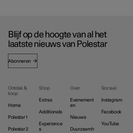
Blijf op de hoogte van al het
laatste nieuws van Polestar
Abonneren
Ontdek &
Shop
Over
Sociaal
koop
Extras
Evenement
Instagram
Home
en
Additionals
Facebook
Polestar 1
Nieuws
Experience
YouTube
Polestar 2
s
Duurzaamh