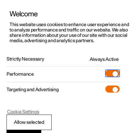
Welcome
Polestar 2
Aanbiedingen voor particulieren
This website uses cookies to enhance user experience and
Handleiding
Videogalerij
Software-updates
to analyze performance and traffic on our website. We also
Polestar 3
Aanbiedingen voor
share information about your use of our site with our social
media, advertising and analytics partners.
professionelen
Polestar 4
Sleutel
Polestar 5
Bekijk onze stockwagens
Strictly Necessary
Always Active
Polestar 2 - 2025
Polestar 4 coupé
Configureer
Pre-owned
Performance
Pre-owned
Ontmoet ons
Ontdek Polestar 4
Shop
Testrit
Servicepunten
Targeting and Advertising
Testrit
Meer
Extras
Service
Configureer
Ontdek Polestar 2
Ontdek Polestar 3
Polestar 2
Cookie Settings
Over pre-owned
Additionals
Opladen
Bekijk onze stockwagens
Testrit
Testrit
Elektronische
(Opent in een nieuw venster)
Allow selected
Pre-owned aanbiedingen
Experiences
Support
Aanbiedingen voor
Aanbiedingen voor
Aanbiedingen voor
Ontdek Polestar 5
startblokkering