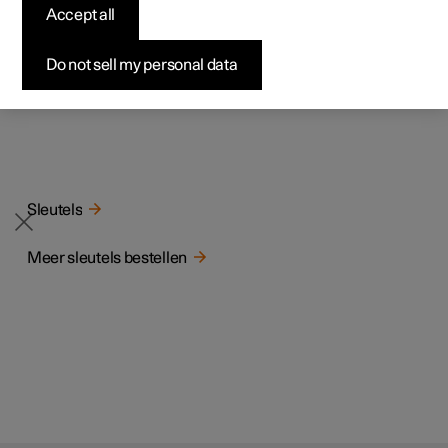
professionelen
professionelen
professionelen
Pre-owned Polestar 1
Fleet & Business
Over Polestar
Accept all
Testrit aanvragen
De elektronische startblokkering is een diefstalbeveiliging
die zorgt dat er niet met de auto kan worden gereden als
Polestar 4 SUV
Bekijk onze stockwagens
Bekijk onze stockwagens
Pre-owned Polestar 2
Aankoopproces
Duurzaamheid
Aanbiedingen voor
de juiste autosleutel niet wordt gevonden.
Do not sell my personal data
De auto kan alleen worden gestart met de juiste sleutel.
Configureer
Configureer
Kom hem ontdekken
professionelen
Pre-owned Polestar 3
Financieringsopties
Nieuws
Pre-owned Polestar 2
Pre-owned Polestar 3
Offerte aanvragen
Configureer
Pre-owned Polestar 4
Voordeel alle aard
Abonneer je op de nieuwsbrief
Gerelateerde artikelen
Sleutels
Meer sleutels bestellen