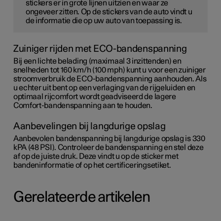
stickers er in grote lijnen uitzien en waar ze
ongeveer zitten. Op de stickers van de auto vindt u
de informatie die op uw auto van toepassing is.
Zuiniger rijden met ECO-bandenspanning
Bij een lichte belading (maximaal 3 inzittenden) en
snelheden tot
160 km/h (100 mph)
kunt u voor een zuiniger
stroomverbruik de ECO-bandenspanning aanhouden. Als
u echter uit bent op een verlaging van de rijgeluiden en
optimaal rijcomfort wordt geadviseerd de lagere
Comfort-bandenspanning aan te houden.
Aanbevelingen bij langdurige opslag
Aanbevolen bandenspanning bij langdurige opslag is 330
kPA (48 PSI). Controleer de bandenspanning en stel deze
af op de juiste druk. Deze vindt u op de sticker met
bandeninformatie of op het certificeringsetiket.
Gerelateerde artikelen