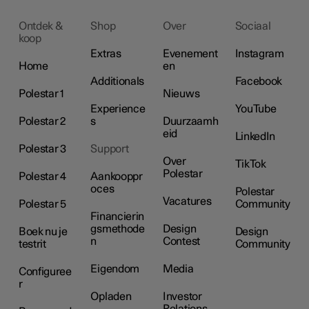
Ontdek &
Shop
Over
Sociaal
koop
Extras
Evenement
Instagram
Home
en
Additionals
Facebook
Polestar 1
Nieuws
Experience
YouTube
Polestar 2
s
Duurzaamh
eid
LinkedIn
Polestar 3
Support
Over
TikTok
Polestar
Polestar 4
Aankooppr
oces
Polestar
Vacatures
Polestar 5
Community
Financierin
gsmethode
Design
Boek nu je
Design
n
Contest
testrit
Community
Eigendom
Media
Configuree
r
Opladen
Investor