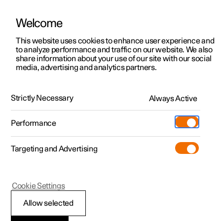
Welcome
Polestar 2
Aanbiedingen voor particulieren
This website uses cookies to enhance user experience and
Handleiding
Videogalerij
Software-updates
to analyze performance and traffic on our website. We also
Polestar 3
Aanbiedingen voor
share information about your use of our site with our social
media, advertising and analytics partners.
professionelen
Polestar 4
Bandenspanning
Polestar 5
Bekijk onze stockwagens
Strictly Necessary
Always Active
Polestar 2 - 2025
Polestar 4 coupé
Configureer
Pre-owned
Performance
Pre-owned
Ontmoet ons
Ontdek Polestar 4
Shop
Testrit
Servicepunten
Targeting and Advertising
Testrit
Meer
Extras
Service
Configureer
Ontdek Polestar 2
Ontdek Polestar 3
Polestar 2
Cookie Settings
Over pre-owned
Additionals
Opladen
Bekijk onze stockwagens
Testrit
Testrit
Aanbevolen
(Opent in een nieuw venster)
Allow selected
Pre-owned aanbiedingen
Experiences
Support
Aanbiedingen voor
Aanbiedingen voor
Aanbiedingen voor
Ontdek Polestar 5
bandenspanning