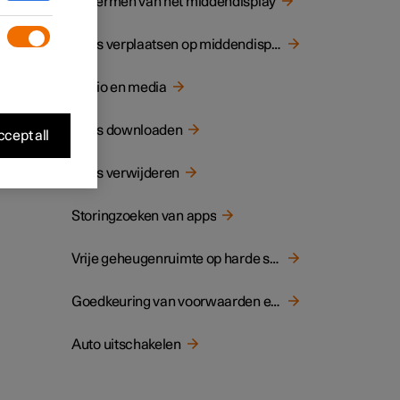
Schermen van het middendisplay
Apps verplaatsen op middendisplay
adio en
Audio en media
Apps downloaden
cept all
rsie.
Apps verwijderen
Storingzoeken van apps
Vrije geheugenruimte op harde schijf
Goedkeuring van voorwaarden en gegevensverzameling
Auto uitschakelen