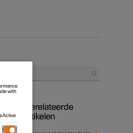
Business
proces
ringsopties
 alle aard
rformance
site with
Gerelateerde
artikelen
 Active
 apps