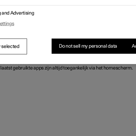
 het pictogram voor het appscherm
helemaal bovenaan op het
display om naar het appscherm te gaan en bijvoorbeeld radio
*
,
g and Advertising
1
tiesysteem en telefoon te starten
.
de basisapps zijn altijd beschikbaar. Wanneer de auto een
ettings
etverbinding heeft, kunt u andere apps downloaden zoals internetr
diensten.
e apps kunt u alleen gebruiken, als de auto een actieve
tverbinding heeft.
Do not sell my personal data
Ac
 selected
pps die worden gebruikt, moeten geüpdatet zijn naar de nieuwste ve
dt toegang tot de meest recente updates en functies.
tie/accessoire.
laatst gebruikte apps zijn altijd toegankelijk via het homescherm.