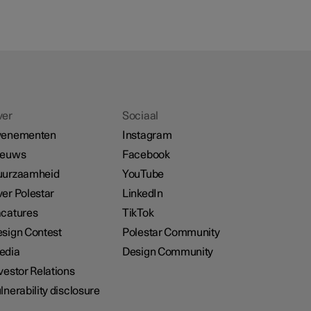
ver
Sociaal
venementen
Instagram
ieuws
Facebook
uurzaamheid
YouTube
er Polestar
LinkedIn
catures
TikTok
sign Contest
Polestar Community
edia
Design Community
vestor Relations
lnerability disclosure