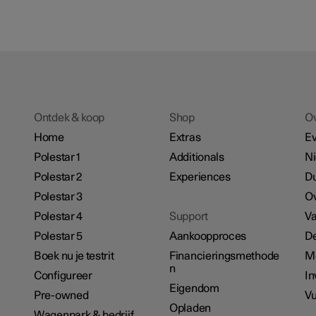
Ontdek & koop
Shop
O
Home
Extras
E
Polestar 1
Additionals
N
Polestar 2
Experiences
D
Polestar 3
Ov
Polestar 4
Support
Va
Polestar 5
Aankoopproces
De
Boek nu je testrit
Financieringsmethode
M
n
Configureer
In
Eigendom
Pre-owned
Vu
Opladen
Wagenpark & bedrijf