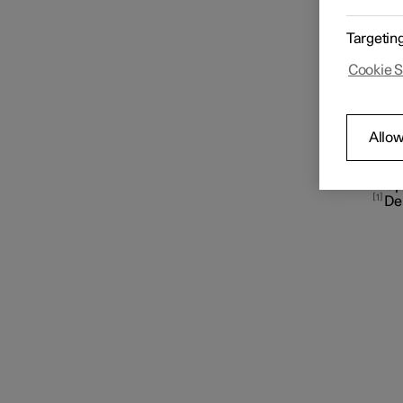
Tik op
midden
Targetin
Mediaspelers
naviga
Bepaal
Cookie S
intern
muziek
Telefoon
Sommig
interne
Allow
Alle a
Dit bie
Apps
*
Op
1
De 