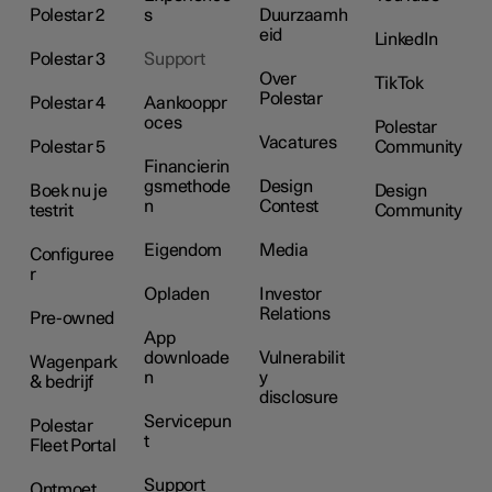
Polestar 2
s
Duurzaamh
eid
LinkedIn
Polestar 3
Support
Over
TikTok
Polestar
Polestar 4
Aankooppr
oces
Polestar
Vacatures
Polestar 5
Community
Financierin
gsmethode
Design
Boek nu je
Design
n
Contest
testrit
Community
Eigendom
Media
Configuree
r
Opladen
Investor
Relations
Pre-owned
App
downloade
Vulnerabilit
Wagenpark
n
y
& bedrijf
disclosure
Servicepun
Polestar
t
Fleet Portal
Support
Ontmoet