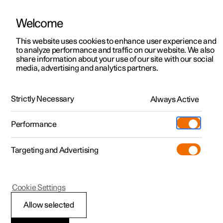
Welcome
Polestar 2
Aanbiedingen voor particulieren
This website uses cookies to enhance user experience and
Handleiding
Videogalerij
Software-updates
to analyze performance and traffic on our website. We also
Polestar 3
Aanbiedingen voor
share information about your use of our site with our social
media, advertising and analytics partners.
professionelen
Polestar 4
Geheugenfunctie voor voorstoel
Polestar 5
Bekijk onze stockwagens
Strictly Necessary
Always Active
Polestar 2 - 2025
Polestar 4 coupé
Configureer
Pre-owned
Performance
Pre-owned
Ontmoet ons
Ontdek Polestar 4
Shop
Testrit
Servicepunten
Targeting and Advertising
Testrit
Meer
Extras
Service
Configureer
Ontdek Polestar 2
Ontdek Polestar 3
Polestar 2
Cookie Settings
Over pre-owned
Additionals
Opladen
Bekijk onze stockwagens
Testrit
Testrit
Opgeslagen stand voor
(Opent in een nieuw venster)
Allow selected
Pre-owned aanbiedingen
Experiences
Support
Aanbiedingen voor
Aanbiedingen voor
Aanbiedingen voor
Ontdek Polestar 5
stoel en spiegels