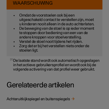
WAARSCHUWING
Omdat de voorstoelen ook bij een
uitgeschakeld contact te verstellen zijn, moet
u kinderen nooit alleen in de auto achterlaten.
De beweging van de stoel is op ieder moment
te stoppen door bediening van een van de
andere knoppen voor stoelverstelling.
Verstel de stoel nooit tijdens het rijden.
Zorg dat er bij het verstellen niets onder de
stoelen ligt.
1
De laatste stand wordt ook automatisch opgeslagen
in het actieve gebruikersprofiel en wordt ook bij de
volgende activering van dat profiel weer gebruikt.
Gerelateerde artikelen
Achteruitkijkspiegel en buitenspiegels