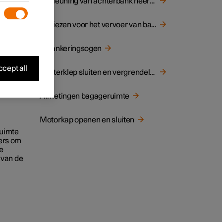
Rugleuning van achterbank neerklappen
Adviezen voor het vervoer van bagage
Verankeringsogen
cept all
Achterklep sluiten en vergrendelen met knop
Afmetingen bagageruimte
Motorkap openen en sluiten
ruimte
ers om
e
 van de