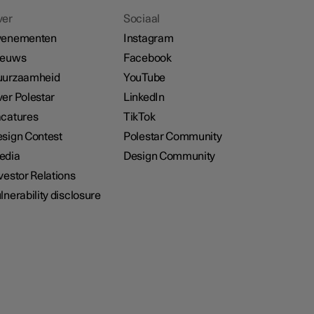
ver
Sociaal
venementen
Instagram
ieuws
Facebook
uurzaamheid
YouTube
er Polestar
LinkedIn
catures
TikTok
sign Contest
Polestar Community
edia
Design Community
vestor Relations
lnerability disclosure