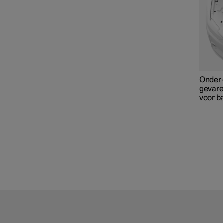
Opbergmogelijkheden en
interieur
Onder 
gevare
voor b