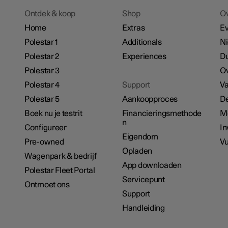
Ontdek & koop
Shop
O
Home
Extras
E
Polestar 1
Additionals
N
Polestar 2
Experiences
D
Polestar 3
Ov
Polestar 4
Support
Va
Polestar 5
Aankoopproces
De
Boek nu je testrit
Financieringsmethode
M
n
Configureer
In
Eigendom
Pre-owned
Vu
Opladen
Wagenpark & bedrijf
App downloaden
Polestar Fleet Portal
Servicepunt
Ontmoet ons
Support
Handleiding