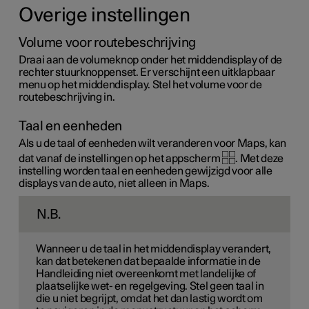
Overige instellingen
Volume voor routebeschrijving
Draai aan de volumeknop onder het middendisplay of de
rechter stuurknoppenset. Er verschijnt een uitklapbaar
menu op het middendisplay. Stel het volume voor de
routebeschrijving in.
Taal en eenheden
Als u de taal of eenheden wilt veranderen voor Maps, kan
dat vanaf de instellingen op het appscherm
. Met deze
instelling worden taal en eenheden gewijzigd voor alle
displays van de auto, niet alleen in Maps.
N.B.
Wanneer u de taal in het middendisplay verandert,
kan dat betekenen dat bepaalde informatie in de
Handleiding niet overeenkomt met landelijke of
plaatselijke wet- en regelgeving. Stel geen taal in
die u niet begrijpt, omdat het dan lastig wordt om