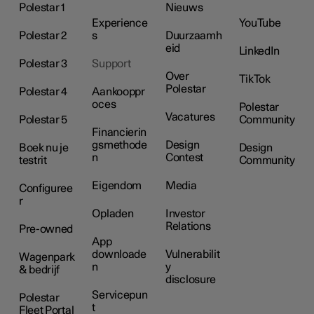
Polestar 1
Nieuws
Experience
YouTube
Polestar 2
s
Duurzaamh
eid
LinkedIn
Polestar 3
Support
Over
TikTok
Polestar
Polestar 4
Aankooppr
oces
Polestar
Vacatures
Polestar 5
Community
Financierin
gsmethode
Design
Boek nu je
Design
n
Contest
testrit
Community
Eigendom
Media
Configuree
r
Opladen
Investor
Relations
Pre-owned
App
downloade
Vulnerabilit
Wagenpark
n
y
& bedrijf
disclosure
Servicepun
Polestar
t
Fleet Portal