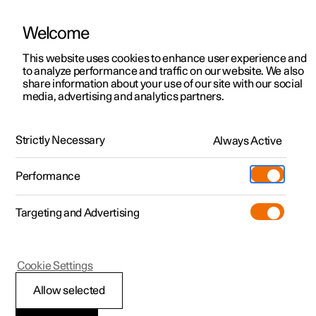
Welcome
Polestar 2
Aanbiedingen voor particulieren
This website uses cookies to enhance user experience and
Handleiding
Videogalerij
Software-updates
to analyze performance and traffic on our website. We also
Polestar 3
Aanbiedingen voor
share information about your use of our site with our social
media, advertising and analytics partners.
professionelen
Polestar 4
Instellingen voor navigatie
Polestar 5
Bekijk onze stockwagens
Strictly Necessary
Always Active
Polestar 2 - 2025
Polestar 4 coupé
Configureer
Pre-owned
Performance
Pre-owned
Ontmoet ons
Ontdek Polestar 4
Shop
Testrit
Servicepunten
Targeting and Advertising
Testrit
Meer
Extras
Service
Configureer
Ontdek Polestar 2
Ontdek Polestar 3
Polestar 2
Cookie Settings
Over pre-owned
Additionals
Opladen
Bekijk onze stockwagens
Testrit
Testrit
Instellingen in Google
(Opent in een nieuw venster)
Allow selected
Pre-owned aanbiedingen
Experiences
Support
Aanbiedingen voor
Aanbiedingen voor
Aanbiedingen voor
Ontdek Polestar 5
Maps