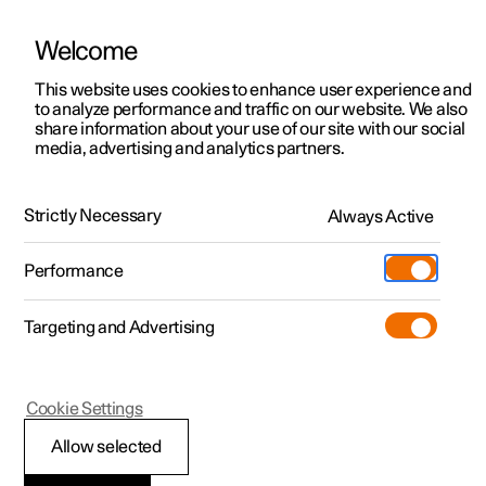
Welcome
Polestar 2
Aanbiedingen voor particulieren
This website uses cookies to enhance user experience and
Handleiding
Videogalerij
Software-updates
to analyze performance and traffic on our website. We also
Polestar 3
Aanbiedingen voor
share information about your use of our site with our social
media, advertising and analytics partners.
professionelen
Polestar 4
Buitenverlichting
Polestar 5
Bekijk onze stockwagens
Strictly Necessary
Always Active
Polestar 2 - 2025
Polestar 4 coupé
Configureer
Pre-owned
Performance
Pre-owned
Ontmoet ons
Ontdek Polestar 4
Shop
Testrit
Servicepunten
Targeting and Advertising
Testrit
Meer
Extras
Service
Configureer
Ontdek Polestar 2
Ontdek Polestar 3
Polestar 2
Cookie Settings
Over pre-owned
Additionals
Opladen
Bekijk onze stockwagens
Testrit
Testrit
Stadslichten
(Opent in een nieuw venster)
Allow selected
Pre-owned aanbiedingen
Experiences
Support
Aanbiedingen voor
Aanbiedingen voor
Aanbiedingen voor
Ontdek Polestar 5
voor/achterlichten