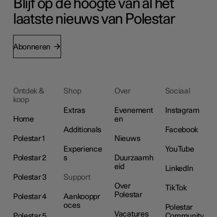
Blijf op de hoogte van al het
laatste nieuws van Polestar
Abonneren
Ontdek &
Shop
Over
Sociaal
koop
Extras
Evenement
Instagram
Home
en
Additionals
Facebook
Polestar 1
Nieuws
Experience
YouTube
Polestar 2
s
Duurzaamh
eid
LinkedIn
Polestar 3
Support
Over
TikTok
Polestar
Polestar 4
Aankooppr
oces
Polestar
Vacatures
Polestar 5
Community