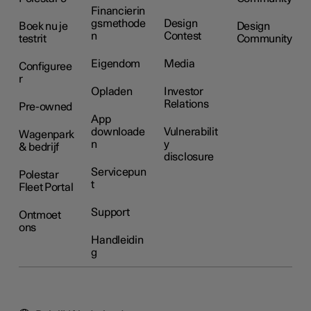
Financierin
gsmethode
Design
Boek nu je
Design
n
Contest
testrit
Community
Eigendom
Media
Configuree
r
Opladen
Investor
Relations
Pre-owned
App
downloade
Vulnerabilit
Wagenpark
n
y
& bedrijf
disclosure
Servicepun
Polestar
t
Fleet Portal
Support
Ontmoet
ons
Handleidin
g