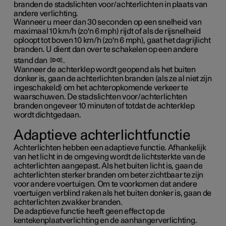
branden de stadslichten voor/achterlichten in plaats van
andere verlichting.
Wanneer u meer dan
30 seconden
op een snelheid van
maximaal
10 km/h
(zo'n
6 mph
) rijdt of als de rijsnelheid
oploopt tot boven
10 km/h
(zo'n
6 mph
), gaat het dagrijlicht
branden. U dient dan over te schakelen op een andere
stand dan
.
Wanneer de achterklep wordt geopend als het buiten
donker is, gaan de achterlichten branden (als ze al niet zijn
ingeschakeld) om het achteropkomende verkeer te
waarschuwen. De stadslichten voor/achterlichten
branden ongeveer
10 minuten
of totdat de achterklep
wordt dichtgedaan.
Adaptieve achterlichtfunctie
Achterlichten hebben een adaptieve functie. Afhankelijk
van het licht in de omgeving wordt de lichtsterkte van de
achterlichten aangepast. Als het buiten licht is, gaan de
achterlichten sterker branden om beter zichtbaar te zijn
voor andere voertuigen. Om te voorkomen dat andere
voertuigen verblind raken als het buiten donker is, gaan de
achterlichten zwakker branden.
De adaptieve functie heeft geen effect op de
kentekenplaatverlichting en de aanhangerverlichting.