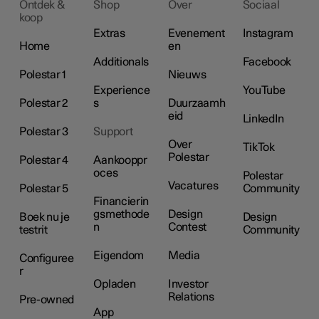
Ontdek &
Shop
Over
Sociaal
koop
Extras
Evenement
Instagram
Home
en
Additionals
Facebook
Polestar 1
Nieuws
Experience
YouTube
Polestar 2
s
Duurzaamh
eid
LinkedIn
Polestar 3
Support
Over
TikTok
Polestar
Polestar 4
Aankooppr
oces
Polestar
Vacatures
Polestar 5
Community
Financierin
gsmethode
Design
Boek nu je
Design
n
Contest
testrit
Community
Eigendom
Media
Configuree
r
Opladen
Investor
Relations
Pre-owned
App