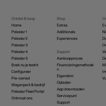
Ontdek & koop
Shop
O
Home
Extras
E
Polestar 1
Additionals
N
Polestar 2
Experiences
D
Polestar 3
Ov
Polestar 4
Support
Va
Polestar 5
Aankoopproces
De
Boek nu je testrit
Financieringsmethode
M
n
Configureer
In
Eigendom
Pre-owned
Vu
Opladen
Wagenpark & bedrijf
App downloaden
Polestar Fleet Portal
Servicepunt
Ontmoet ons
Support