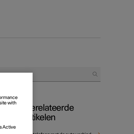
Business
proces
ringsopties
 alle aard
rformance
site with
Gerelateerde
artikelen
et
 Active