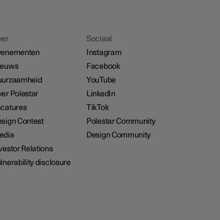
ver
Sociaal
venementen
Instagram
ieuws
Facebook
uurzaamheid
YouTube
er Polestar
LinkedIn
catures
TikTok
sign Contest
Polestar Community
edia
Design Community
vestor Relations
lnerability disclosure