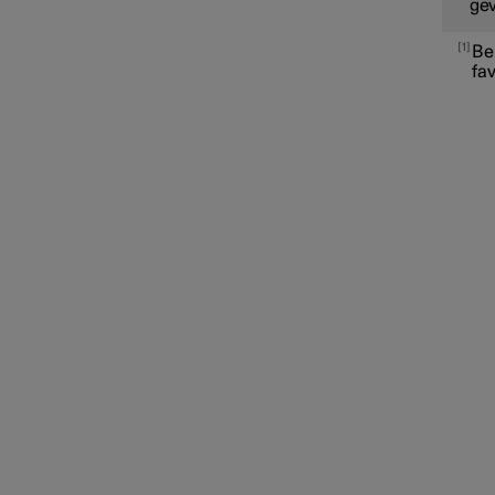
gev
1
Be
fa
Apps
Internetverbinding