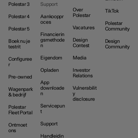
Polestar 3
Support
Over
TikTok
Polestar
Polestar 4
Aankooppr
oces
Polestar
Vacatures
Polestar 5
Community
Financierin
gsmethode
Design
Boek nu je
Design
n
Contest
testrit
Community
Eigendom
Media
Configuree
r
Opladen
Investor
Relations
Pre-owned
App
downloade
Vulnerabilit
Wagenpark
n
y
& bedrijf
disclosure
Servicepun
Polestar
t
Fleet Portal
Support
Ontmoet
ons
Handleidin