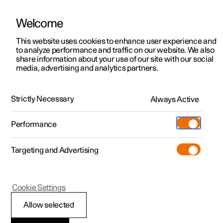
Welcome
Polestar 2
Aanbiedingen voor particulieren
This website uses cookies to enhance user experience and
Handleiding
Videogalerij
Software-updates
to analyze performance and traffic on our website. We also
Polestar 3
Aanbiedingen voor
share information about your use of our site with our social
media, advertising and analytics partners.
professionelen
Polestar 4
Wisserblad en sproeiervloeistof
Polestar 5
Bekijk onze stockwagens
Strictly Necessary
Always Active
Polestar 2 - 2024
Polestar 4 coupé
Configureer
Pre-owned
Performance
Pre-owned
Ontmoet ons
Ontdek Polestar 4
Shop
Testrit
Servicepunten
Targeting and Advertising
Testrit
Meer
Extras
Service
Configureer
Ontdek Polestar 2
Ontdek Polestar 3
Polestar 2
Cookie Settings
Over pre-owned
Additionals
Opladen
Bekijk onze stockwagens
Testrit
Testrit
Sproeiervloeistof
(Opent in een nieuw venster)
Allow selected
Pre-owned aanbiedingen
Experiences
Support
Aanbiedingen voor
Aanbiedingen voor
Aanbiedingen voor
Ontdek Polestar 5
bijvullen