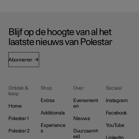
Blijf op de hoogte van al het
laatste nieuws van Polestar
Abonneren
Ontdek &
Shop
Over
Sociaal
koop
Extras
Evenement
Instagram
Home
en
Additionals
Facebook
Polestar 1
Nieuws
Experience
YouTube
Polestar 2
s
Duurzaamh
eid
LinkedIn