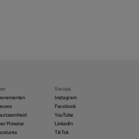
ver
Sociaal
venementen
Instagram
ieuws
Facebook
uurzaamheid
YouTube
er Polestar
LinkedIn
catures
TikTok