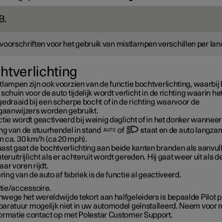
B.
voorschriften voor het gebruik van mistlampen verschillen per lan
htverlichting
lampen zijn ook voorzien van de functie bochtverlichting, waarbij 
schuin voor de auto tijdelijk wordt verlicht in de richting waarin he
edraaid bij een scherpe bocht of in de richting waarvoor de
ngaanwijzers worden gebruikt.
tie wordt geactiveerd bij weinig daglicht of in het donker wanneer
ing van de stuurhendel in stand
of
staat en de auto langza
an ca.
30 km/h
(ca
20 mph
).
ast gaat de bochtverlichting aan beide kanten branden als aanvull
teruitrijlicht als er achteruit wordt gereden. Hij gaat weer uit als d
ar voren rijdt.
ering van de auto af fabriek is de functie al geactiveerd.
tie/accessoire.
wege het wereldwijde tekort aan halfgeleiders is bepaalde Pilot 
paratuur mogelijk niet in uw automodel geïnstalleerd. Neem voor
formatie contact op met Polestar Customer Support.