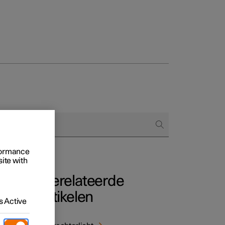
Business
proces
ringsopties
 alle aard
rformance
site with
Gerelateerde
artikelen
 Active