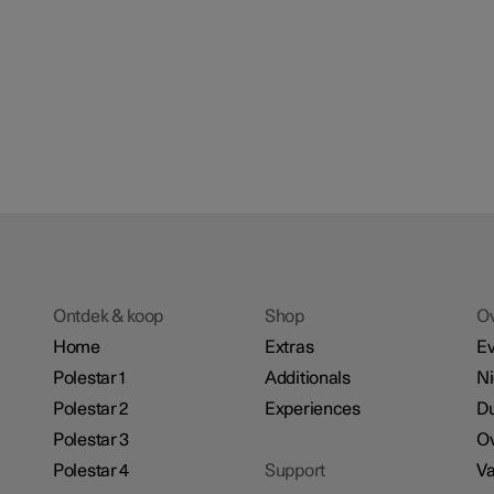
Ontdek & koop
Shop
O
Home
Extras
E
Polestar 1
Additionals
N
Polestar 2
Experiences
D
Polestar 3
Ov
Polestar 4
Support
Va