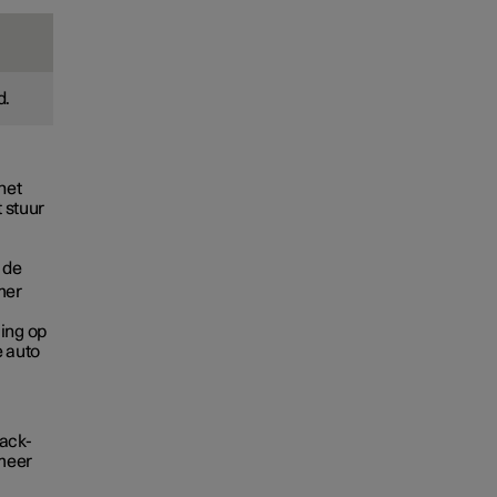
d.
het
t stuur
 de
mer
ing op
e auto
pack-
 meer