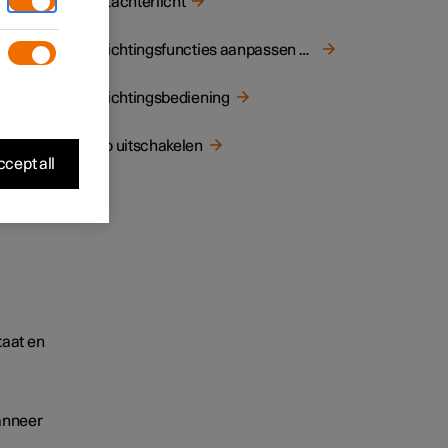
Mistachterlicht
en
het
Verlichtingsfuncties aanpassen via het middendisplay
Verlichtingsbediening
Auto uitschakelen
cept all
taat en
anneer