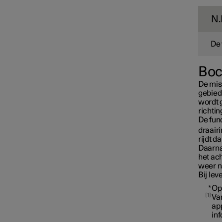
N.
De 
Boc
De mist
gebied 
wordt g
richti
De func
draair
rijdt d
Daarna
het ach
Binnenverlichting
weer na
Bij lev
*
Op
1
Van
ap
in