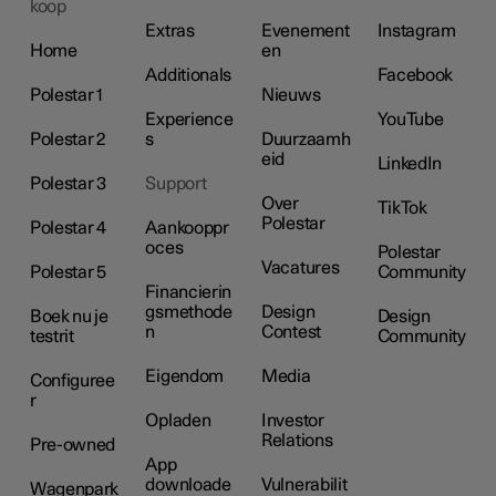
koop
Extras
Evenement
Instagram
Home
en
Additionals
Facebook
Polestar 1
Nieuws
Experience
YouTube
Polestar 2
s
Duurzaamh
eid
LinkedIn
Polestar 3
Support
Over
TikTok
Polestar
Polestar 4
Aankooppr
oces
Polestar
Vacatures
Polestar 5
Community
Financierin
gsmethode
Design
Boek nu je
Design
n
Contest
testrit
Community
Eigendom
Media
Configuree
r
Opladen
Investor
Relations
Pre-owned
App
downloade
Vulnerabilit
Wagenpark