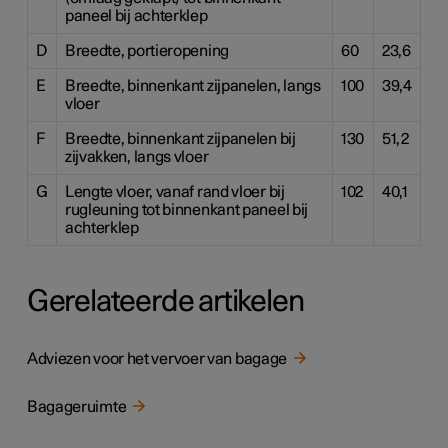
paneel bij achterklep
D
Breedte, portieropening
60
23,6
E
Breedte, binnenkant zijpanelen, langs
100
39,4
vloer
F
Breedte, binnenkant zijpanelen bij
130
51,2
zijvakken, langs vloer
G
Lengte vloer, vanaf rand vloer bij
102
40,1
rugleuning tot binnenkant paneel bij
achterklep
Gerelateerde artikelen
Adviezen voor het vervoer van bagage
Bagageruimte