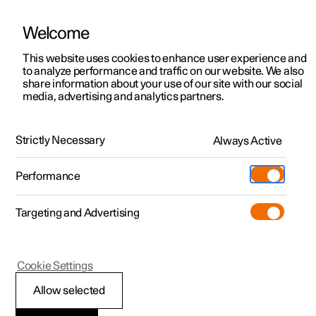
Welcome
Polestar 2
Aanbiedingen voor particulieren
This website uses cookies to enhance user experience and
Handleiding
Videogalerij
Software-updates
to analyze performance and traffic on our website. We also
Polestar 3
Aanbiedingen voor
share information about your use of our site with our social
media, advertising and analytics partners.
professionelen
Polestar 4
Maten en gewichten
Polestar 5
Bekijk onze stockwagens
Strictly Necessary
Always Active
Polestar 2 - 2024
Polestar 4 coupé
Configureer
Pre-owned
Performance
Pre-owned
Ontmoet ons
Ontdek Polestar 4
Shop
Testrit
Servicepunten
Targeting and Advertising
Testrit
Meer
Extras
Service
Configureer
Ontdek Polestar 2
Ontdek Polestar 3
Polestar 2
Cookie Settings
Over pre-owned
Additionals
Opladen
Bekijk onze stockwagens
Testrit
Testrit
Afmetingen
(Opent in een nieuw venster)
Allow selected
Pre-owned aanbiedingen
Experiences
Support
Aanbiedingen voor
Aanbiedingen voor
Aanbiedingen voor
Ontdek Polestar 5
bagageruimte