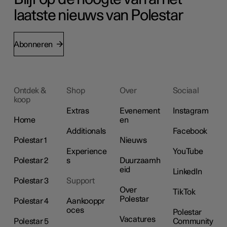
laatste nieuws van Polestar
Abonneren
Ontdek &
Shop
Over
Sociaal
koop
Extras
Evenement
Instagram
Home
en
Additionals
Facebook
Polestar 1
Nieuws
Experience
YouTube
Polestar 2
s
Duurzaamh
eid
LinkedIn
Polestar 3
Support
Over
TikTok
Polestar
Polestar 4
Aankooppr
oces
Polestar
Vacatures
Polestar 5
Community