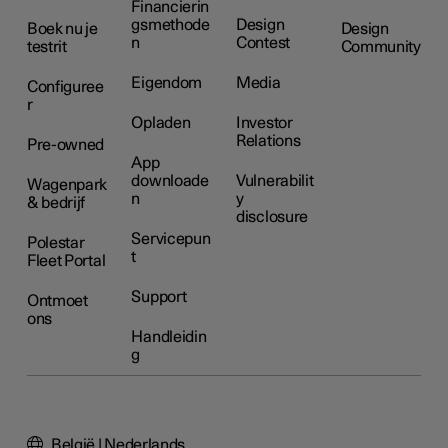
Financierin
gsmethode
Design
Boek nu je
Design
n
Contest
testrit
Community
Eigendom
Media
Configuree
r
Opladen
Investor
Relations
Pre-owned
App
downloade
Vulnerabilit
Wagenpark
n
y
& bedrijf
disclosure
Servicepun
Polestar
t
Fleet Portal
Support
Ontmoet
ons
Handleidin
g
België | Nederlands