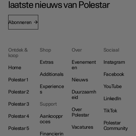
laatste nieuws van Polestar
Abonneren
Ontdek &
Shop
Over
Sociaal
koop
Extras
Evenement
Instagram
Home
en
Additionals
Facebook
Polestar 1
Nieuws
Experience
YouTube
Polestar 2
s
Duurzaamh
eid
LinkedIn
Polestar 3
Support
Over
TikTok
Polestar
Polestar 4
Aankooppr
oces
Polestar
Vacatures
Polestar 5
Community
Financierin