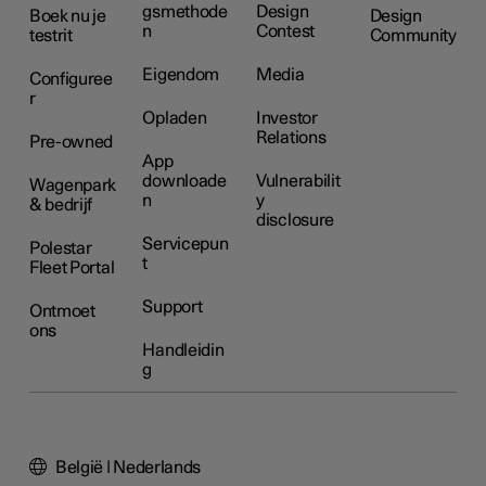
gsmethode
Design
Boek nu je
Design
n
Contest
testrit
Community
Eigendom
Media
Configuree
r
Opladen
Investor
Relations
Pre-owned
App
downloade
Vulnerabilit
Wagenpark
n
y
& bedrijf
disclosure
Servicepun
Polestar
t
Fleet Portal
Support
Ontmoet
ons
Handleidin
g
België | Nederlands