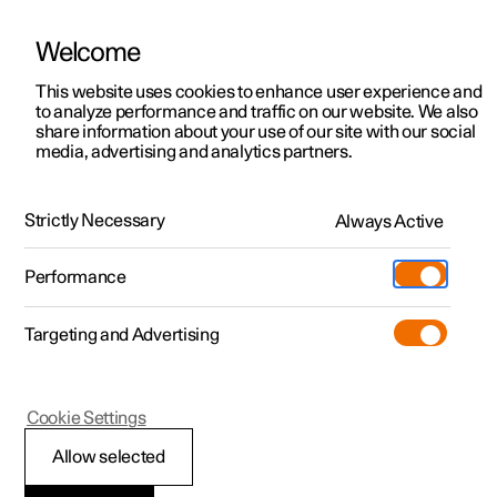
Welcome
Polestar 2
Aanbiedingen voor particulieren
This website uses cookies to enhance user experience and
Handleiding
Videogalerij
Software-updates
to analyze performance and traffic on our website. We also
Polestar 3
Aanbiedingen voor
share information about your use of our site with our social
media, advertising and analytics partners.
professionelen
Polestar 4
Polestar Connect-diensten
Polestar 5
Bekijk onze stockwagens
Strictly Necessary
Always Active
Polestar 2 - 2024
Polestar 4 coupé
Configureer
Pre-owned
Performance
Pre-owned
Ontmoet ons
Ontdek Polestar 4
Shop
Testrit
Servicepunten
Targeting and Advertising
Testrit
Meer
Extras
Service
Configureer
Ontdek Polestar 2
Ontdek Polestar 3
Polestar 2
Cookie Settings
Over pre-owned
Additionals
Opladen
Bekijk onze stockwagens
Testrit
Testrit
Opsporing van
(Opent in een nieuw venster)
Allow selected
Pre-owned aanbiedingen
Experiences
Support
Aanbiedingen voor
Aanbiedingen voor
Aanbiedingen voor
Ontdek Polestar 5
gestolen auto met