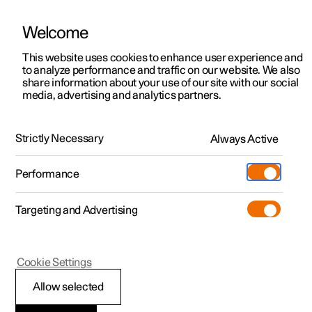
Welcome
Polestar 2
Aanbiedingen voor particulieren
This website uses cookies to enhance user experience and
Handleiding
Videogalerij
Software-updates
to analyze performance and traffic on our website. We also
Polestar 3
Aanbiedingen voor
share information about your use of our site with our social
media, advertising and analytics partners.
professionelen
Polestar 4
Voorstoel
Polestar 5
Bekijk onze stockwagens
Strictly Necessary
Always Active
Polestar 2 - 2024
Polestar 4 coupé
Configureer
Pre-owned
Performance
Pre-owned
Ontmoet ons
Ontdek Polestar 4
Shop
Testrit
Servicepunten
Targeting and Advertising
Testrit
Meer
Extras
Service
Configureer
Ontdek Polestar 2
Ontdek Polestar 3
Polestar 2
Cookie Settings
Over pre-owned
Additionals
Opladen
Bekijk onze stockwagens
Testrit
Testrit
Verlengbaar zitkussen
(Opent in een nieuw venster)
Allow selected
Pre-owned aanbiedingen
Experiences
Support
Aanbiedingen voor
Aanbiedingen voor
Aanbiedingen voor
Ontdek Polestar 5
van voorstoel verstellen