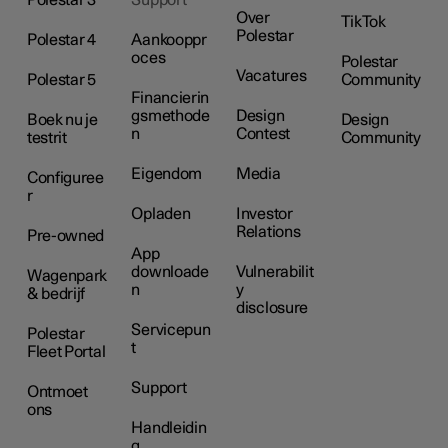
Over
TikTok
Polestar
Polestar 4
Aankooppr
oces
Polestar
Vacatures
Polestar 5
Community
Financierin
gsmethode
Design
Boek nu je
Design
n
Contest
testrit
Community
Eigendom
Media
Configuree
r
Opladen
Investor
Relations
Pre-owned
App
downloade
Vulnerabilit
Wagenpark
n
y
& bedrijf
disclosure
Servicepun
Polestar
t
Fleet Portal
Support
Ontmoet
ons
Handleidin
g