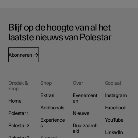
Blijf op de hoogte van al het
laatste nieuws van Polestar
Abonneren
Ontdek &
Shop
Over
Sociaal
koop
Extras
Evenement
Instagram
Home
en
Additionals
Facebook
Polestar 1
Nieuws
Experience
YouTube
Polestar 2
s
Duurzaamh
eid
LinkedIn
Polestar 3
Support