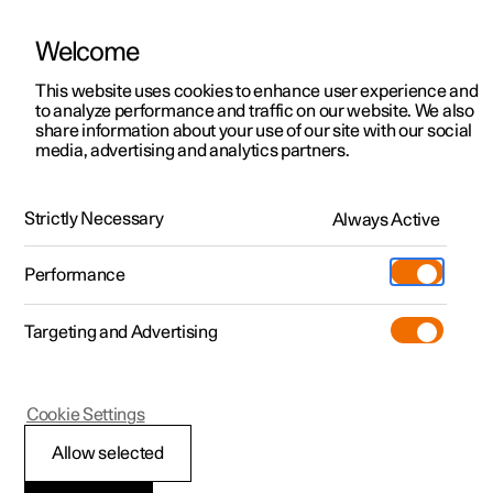
Welcome
Polestar 2
Aanbiedingen voor particulieren
This website uses cookies to enhance user experience and
Handleiding
Videogalerij
Software-updates
to analyze performance and traffic on our website. We also
Polestar 3
Aanbiedingen voor
share information about your use of our site with our social
media, advertising and analytics partners.
professionelen
Polestar 4
Parkeerklimaat
Polestar 5
Bekijk onze stockwagens
Strictly Necessary
Always Active
Polestar 2 - 2024
Polestar 4 coupé
Configureer
Pre-owned
Performance
Pre-owned
Ontmoet ons
Ontdek Polestar 4
Shop
Testrit
Servicepunten
Targeting and Advertising
Testrit
Meer
Voorreiniging
Extras
Service
Configureer
Ontdek Polestar 2
Ontdek Polestar 3
Cookie Settings
Over pre-owned
Additionals
Opladen
Bekijk onze stockwagens
Testrit
Testrit
(Opent in een nieuw venster)
Allow selected
Pre-owned aanbiedingen
Experiences
Support
Luchtzuivering
Aanbiedingen voor
Aanbiedingen voor
Aanbiedingen voor
Ontdek Polestar 5