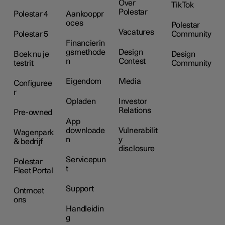
Over
TikTok
Polestar
Polestar 4
Aankooppr
oces
Polestar
Vacatures
Polestar 5
Community
Financierin
gsmethode
Design
Boek nu je
Design
n
Contest
testrit
Community
Eigendom
Media
Configuree
r
Opladen
Investor
Relations
Pre-owned
App
downloade
Vulnerabilit
Wagenpark
n
y
& bedrijf
disclosure
Servicepun
Polestar
t
Fleet Portal
Support
Ontmoet
ons
Handleidin
g