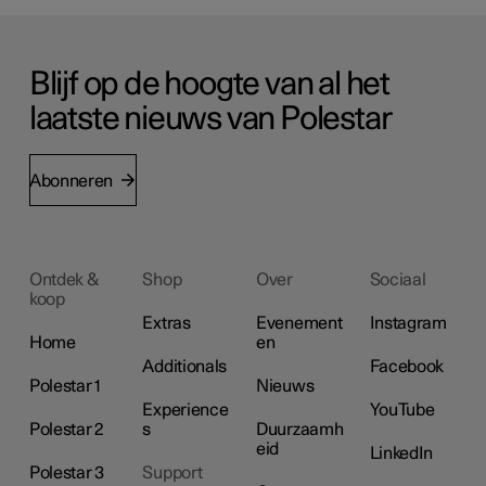
Blijf op de hoogte van al het
laatste nieuws van Polestar
Abonneren
Ontdek &
Shop
Over
Sociaal
koop
Extras
Evenement
Instagram
Home
en
Additionals
Facebook
Polestar 1
Nieuws
Experience
YouTube
Polestar 2
s
Duurzaamh
eid
LinkedIn
Polestar 3
Support