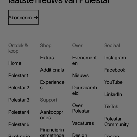
laatste nieuws van Polestar
Abonneren
Ontdek &
Shop
Over
Sociaal
koop
Extras
Evenement
Instagram
Home
en
Additionals
Facebook
Polestar 1
Nieuws
Experience
YouTube
Polestar 2
s
Duurzaamh
eid
LinkedIn
Polestar 3
Support
Over
TikTok
Polestar
Polestar 4
Aankooppr
oces
Polestar
Vacatures
Polestar 5
Community
Financierin
gsmethode
Design
Boek nu je
Design