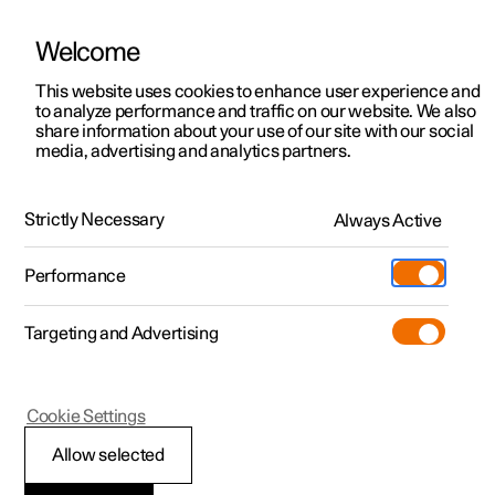
Welcome
Polestar 2
Aanbiedingen voor particulieren
This website uses cookies to enhance user experience and
Handleiding
Videogalerij
Software-updates
to analyze performance and traffic on our website. We also
Polestar 3
Aanbiedingen voor
share information about your use of our site with our social
media, advertising and analytics partners.
professionelen
Polestar 4
Reiniging interieur
Polestar 5
Bekijk onze stockwagens
Strictly Necessary
Always Active
Polestar 2 - 2023
Polestar 4 coupé
Configureer
Pre-owned
Performance
Pre-owned
Ontmoet ons
Ontdek Polestar 4
Shop
Testrit
Servicepunten
Targeting and Advertising
Testrit
Meer
Extras
Service
Configureer
Ontdek Polestar 2
Ontdek Polestar 3
Polestar 2
Cookie Settings
Over pre-owned
Additionals
Opladen
Bekijk onze stockwagens
Testrit
Testrit
Interieuronderdelen
(Opent in een nieuw venster)
Allow selected
Pre-owned aanbiedingen
Experiences
Support
Aanbiedingen voor
Aanbiedingen voor
Aanbiedingen voor
Ontdek Polestar 5
van kunststof, metaal