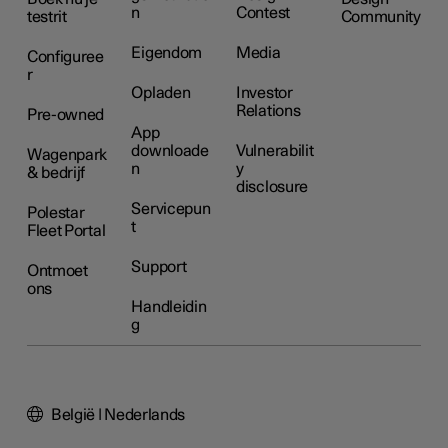
n
Contest
testrit
Community
Eigendom
Media
Configuree
r
Opladen
Investor
Relations
Pre-owned
App
downloade
Vulnerabilit
Wagenpark
n
y
& bedrijf
disclosure
Servicepun
Polestar
t
Fleet Portal
Support
Ontmoet
ons
Handleidin
g
België | Nederlands