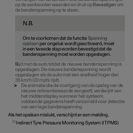
op de aanbevolen waarden en druk op
Bevestigen
om
de bandenspanning op te slaan.
N.B.
Om te voorkomen dat de functie
Spanning
opslaan
per ongeluk wordt geactiveerd, moet
in een tweede stap worden bevestigd dat de
bandenspanning moet worden opgeslagen.
Rijd met de auto totdat de nieuwe bandenspanning is
opgeslagen. De nieuwe bandenspanning wordt
opgeslagen als de auto met een snelheid hoger dan
35 km/h (22 mph)
rijdt.
De animatie die de voortgang van de opslag van de
nieuwe referentiewaarde aangeeft, verdwijnt van
het middendisplay wanneer het systeem
voldoende gegevens heeft verzameld voor detectie
van een lage bandenspanning.
Als het opslaan mislukt, verschijnt er een melding.
1
Indirect Tyre Pressure Monitoring System (ITPMS)