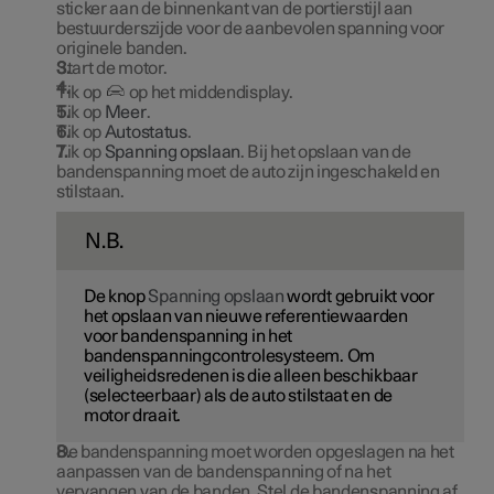
sticker aan de binnenkant van de portierstijl aan
bestuurderszijde voor de aanbevolen spanning voor
originele banden.
Start de motor.
Tik op
op het middendisplay.
Tik op
Meer
.
Tik op
Autostatus
.
Tik op
Spanning opslaan
. Bij het opslaan van de
bandenspanning moet de auto zijn ingeschakeld en
stilstaan.
N.B.
De knop
Spanning opslaan
wordt gebruikt voor
het opslaan van nieuwe referentiewaarden
voor bandenspanning in het
bandenspanningcontrolesysteem. Om
veiligheidsredenen is die alleen beschikbaar
(selecteerbaar) als de auto stilstaat en de
motor draait.
De bandenspanning moet worden opgeslagen na het
aanpassen van de bandenspanning of na het
vervangen van de banden. Stel de bandenspanning af