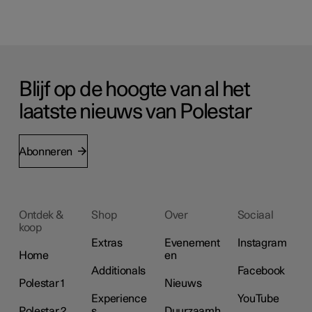
Blijf op de hoogte van al het
laatste nieuws van Polestar
Abonneren
Ontdek &
Shop
Over
Sociaal
koop
Extras
Evenement
Instagram
Home
en
Additionals
Facebook
Polestar 1
Nieuws
Experience
YouTube
Polestar 2
s
Duurzaamh