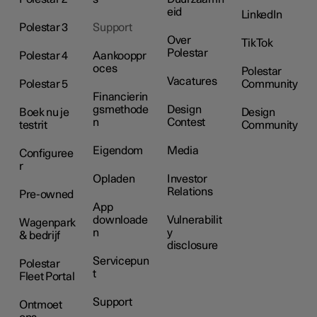
eid
LinkedIn
Polestar 3
Support
Over
TikTok
Polestar
Polestar 4
Aankooppr
oces
Polestar
Vacatures
Polestar 5
Community
Financierin
gsmethode
Design
Boek nu je
Design
n
Contest
testrit
Community
Eigendom
Media
Configuree
r
Opladen
Investor
Relations
Pre-owned
App
downloade
Vulnerabilit
Wagenpark
n
y
& bedrijf
disclosure
Servicepun
Polestar
t
Fleet Portal
Support
Ontmoet