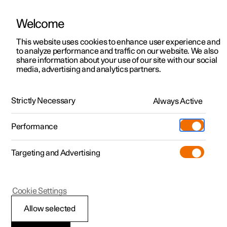
Welcome
Polestar 2
Aanbiedingen voor particulieren
This website uses cookies to enhance user experience and
Handleiding
Videogalerij
Software-updates
to analyze performance and traffic on our website. We also
Polestar 3
Aanbiedingen voor
share information about your use of our site with our social
media, advertising and analytics partners.
professionelen
Polestar 4
Bandenspanningscontrolesysteem
Polestar 5
Bekijk onze stockwagens
Strictly Necessary
Always Active
Polestar 2 - 2023
Polestar 4 coupé
Configureer
Pre-owned
Performance
Pre-owned
Ontmoet ons
Ontdek Polestar 4
Shop
Testrit
Servicepunten
Targeting and Advertising
Testrit
Meer
Extras
Service
Configureer
Ontdek Polestar 2
Ontdek Polestar 3
Polestar 2
Cookie Settings
Over pre-owned
Additionals
Opladen
Bekijk onze stockwagens
Testrit
Testrit
Nieuwe
(Opent in een nieuw venster)
Allow selected
Pre-owned aanbiedingen
Experiences
Support
Aanbiedingen voor
Aanbiedingen voor
Aanbiedingen voor
Ontdek Polestar 5
referentiewaarde voor