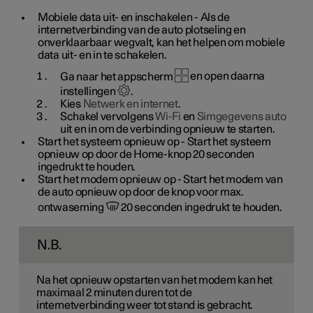
Mobiele data uit- en inschakelen
- Als de
internetverbinding van de auto plotseling en
onverklaarbaar wegvalt, kan het helpen om mobiele
data uit- en in te schakelen.
Ga naar het appscherm
en open daarna
instellingen
.
Kies
Netwerk en internet
.
Schakel vervolgens
Wi-Fi
en
Simgegevens auto
uit en in om de verbinding opnieuw te starten.
Start het systeem opnieuw op
- Start het systeem
opnieuw op door de Home-knop 20 seconden
ingedrukt te houden.
Start het modem opnieuw op
- Start het modem van
de auto opnieuw op door de knop voor max.
ontwaseming
20 seconden ingedrukt te houden.
N.B.
Na het opnieuw opstarten van het modem kan het
maximaal 2 minuten duren tot de
internetverbinding weer tot stand is gebracht.