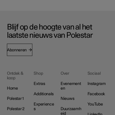
Blijf op de hoogte van al het
laatste nieuws van Polestar
Abonneren
Ontdek &
Shop
Over
Sociaal
koop
Extras
Evenement
Instagram
Home
en
Additionals
Facebook
Polestar 1
Nieuws
Experience
YouTube
Polestar 2
s
Duurzaamh
eid
LinkedIn