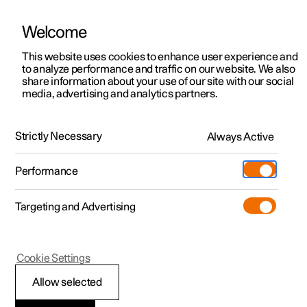
Welcome
Polestar 2
Aanbiedingen voor particulieren
This website uses cookies to enhance user experience and
Handleiding
Videogalerij
Software-updates
to analyze performance and traffic on our website. We also
Polestar 3
Aanbiedingen voor
share information about your use of our site with our social
media, advertising and analytics partners.
professionelen
Polestar 4
Internetverbinding
Polestar 5
Bekijk onze stockwagens
Strictly Necessary
Always Active
Polestar 2 - 2023
Polestar 4 coupé
Configureer
Pre-owned
Performance
Pre-owned
Ontmoet ons
Ontdek Polestar 4
Shop
Testrit
Servicepunten
Targeting and Advertising
Testrit
Meer
Extras
Service
Configureer
Ontdek Polestar 2
Ontdek Polestar 3
Polestar 2
Cookie Settings
Over pre-owned
Additionals
Opladen
Bekijk onze stockwagens
Testrit
Testrit
Problemen met de
(Opent in een nieuw venster)
Allow selected
Pre-owned aanbiedingen
Experiences
Support
Aanbiedingen voor
Aanbiedingen voor
Aanbiedingen voor
Ontdek Polestar 5
internetverbinding