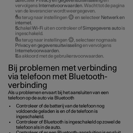
Selecteer
Privacy en gegevensuitwisseling
en
vervolgens
Internetvoorwaarden
. Wacht tot de pagina
van de leverancier wordt weergegeven.
Ga terug naar instellingen
en selecteer
Netwerk en
internet
.
Schakel
Wi-Fi
uit en controleer of
Simgegevens auto
is
ingeschakeld.
Ga terug naar instellingen
, selecteer nogmaals
Privacy en gegevensuitwisseling
en vervolgens
Internetvoorwaarden
.
Ga akkoord met de gebruikersvoorwaarden.
Bij problemen met verbinding
via telefoon met Bluetooth-
verbinding
Als u problemen ervaart bij het aansluiten van een
telefoon op de auto via Bluetooth
Controleer of de batterij van de telefoon nog
voldoende geladen is en of de telefoon is
ingeschakeld.
Controleer of Bluetooth is ingeschakeld op zowel de
telefoon als in de auto.
Controleer of er een Bluetooth-aansluiting is en sluit