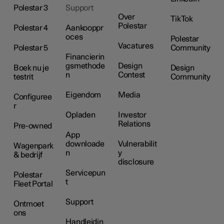
Polestar 3
Support
Over
TikTok
Polestar
Polestar 4
Aankooppr
oces
Polestar
Vacatures
Polestar 5
Community
Financierin
gsmethode
Design
Boek nu je
Design
n
Contest
testrit
Community
Eigendom
Media
Configuree
r
Opladen
Investor
Relations
Pre-owned
App
downloade
Vulnerabilit
Wagenpark
n
y
& bedrijf
disclosure
Servicepun
Polestar
t
Fleet Portal
Support
Ontmoet
ons
Handleidin