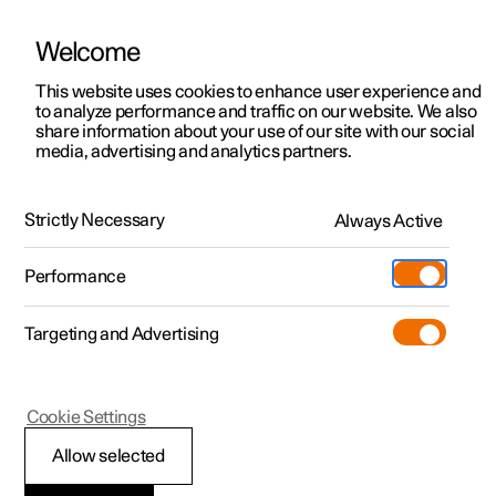
Welcome
Polestar 2
Aanbiedingen voor particulieren
This website uses cookies to enhance user experience and
Handleiding
Videogalerij
Software-updates
to analyze performance and traffic on our website. We also
Polestar 3
Aanbiedingen voor
share information about your use of our site with our social
media, advertising and analytics partners.
professionelen
Polestar 4
Road Sign Information
Polestar 5
Bekijk onze stockwagens
Strictly Necessary
Always Active
Polestar 2 - 2023
Polestar 4 coupé
Configureer
Pre-owned
Performance
Pre-owned
Ontmoet ons
Ontdek Polestar 4
Shop
Testrit
Servicepunten
Targeting and Advertising
Testrit
Meer
Extras
Service
Configureer
Ontdek Polestar 2
Ontdek Polestar 3
Polestar 2
Cookie Settings
Over pre-owned
Additionals
Opladen
Bekijk onze stockwagens
Testrit
Testrit
Beperkingen van
(Opent in een nieuw venster)
Allow selected
Pre-owned aanbiedingen
Experiences
Support
Aanbiedingen voor
Aanbiedingen voor
Aanbiedingen voor
Ontdek Polestar 5
verkeersbordinformati