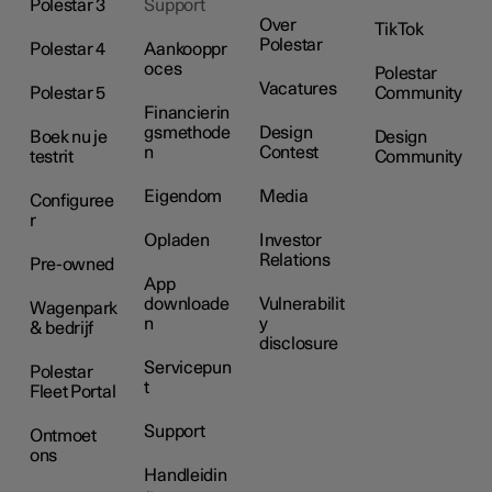
Polestar 3
Support
Over
TikTok
Polestar
Polestar 4
Aankooppr
oces
Polestar
Vacatures
Polestar 5
Community
Financierin
gsmethode
Design
Boek nu je
Design
n
Contest
testrit
Community
Eigendom
Media
Configuree
r
Opladen
Investor
Relations
Pre-owned
App
downloade
Vulnerabilit
Wagenpark
n
y
& bedrijf
disclosure
Servicepun
Polestar
t
Fleet Portal
Support
Ontmoet
ons
Handleidin