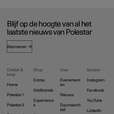
Blijf op de hoogte van al het
laatste nieuws van Polestar
Abonneren
Ontdek &
Shop
Over
Sociaal
koop
Extras
Evenement
Instagram
Home
en
Additionals
Facebook
Polestar 1
Nieuws
Experience
YouTube
Polestar 2
s
Duurzaamh
eid
LinkedIn