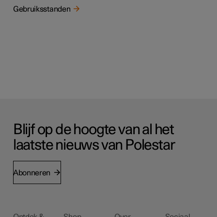
Gebruiksstanden
Blijf op de hoogte van al het
laatste nieuws van Polestar
Abonneren
Ontdek &
Shop
Over
Sociaal