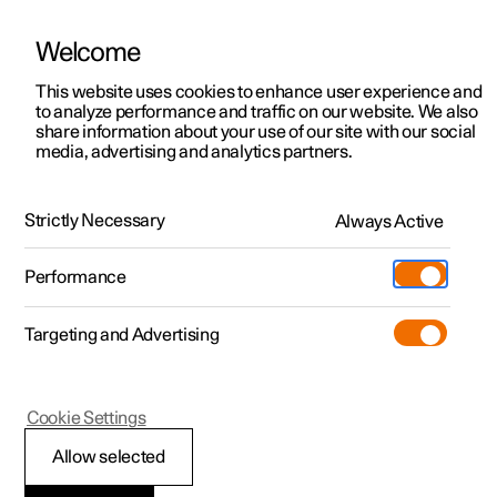
Welcome
Polestar 2
Aanbiedingen voor particulieren
This website uses cookies to enhance user experience and
Handleiding
Videogalerij
Software-updates
to analyze performance and traffic on our website. We also
Polestar 3
Aanbiedingen voor
share information about your use of our site with our social
media, advertising and analytics partners.
professionelen
Polestar 4
Binnenverlichting
Polestar 5
Bekijk onze stockwagens
Strictly Necessary
Always Active
Polestar 2 - 2023
Polestar 4 coupé
Configureer
Pre-owned
Performance
Pre-owned
Ontmoet ons
Ontdek Polestar 4
Shop
Testrit
Servicepunten
Targeting and Advertising
Testrit
Meer
Extras
Service
Configureer
Ontdek Polestar 2
Ontdek Polestar 3
Polestar 2
Cookie Settings
Over pre-owned
Additionals
Opladen
Bekijk onze stockwagens
Testrit
Testrit
Interieurverlichting
(Opent in een nieuw venster)
Allow selected
Pre-owned aanbiedingen
Experiences
Support
Aanbiedingen voor
Aanbiedingen voor
Aanbiedingen voor
Ontdek Polestar 5
aanpassen