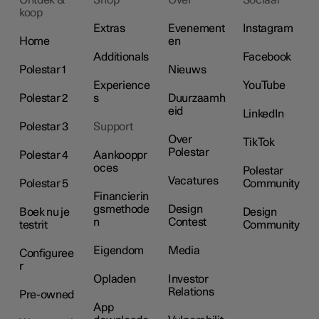
koop
Extras
Evenement
Instagram
Home
en
Additionals
Facebook
Polestar 1
Nieuws
Experience
YouTube
Polestar 2
s
Duurzaamh
eid
LinkedIn
Polestar 3
Support
Over
TikTok
Polestar
Polestar 4
Aankooppr
oces
Polestar
Vacatures
Polestar 5
Community
Financierin
gsmethode
Design
Boek nu je
Design
n
Contest
testrit
Community
Eigendom
Media
Configuree
r
Opladen
Investor
Relations
Pre-owned
App