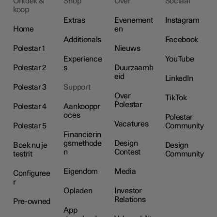
Ontdek &
Shop
Over
Sociaal
koop
Extras
Evenement
Instagram
Home
en
Additionals
Facebook
Polestar 1
Nieuws
Experience
YouTube
Polestar 2
s
Duurzaamh
eid
LinkedIn
Polestar 3
Support
Over
TikTok
Polestar
Polestar 4
Aankooppr
oces
Polestar
Vacatures
Polestar 5
Community
Financierin
gsmethode
Design
Boek nu je
Design
n
Contest
testrit
Community
Eigendom
Media
Configuree
r
Opladen
Investor
Relations
Pre-owned
App