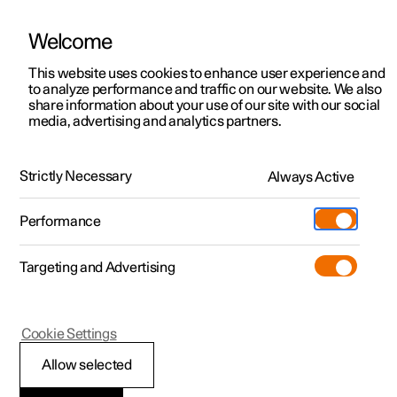
Welcome
Polestar 2
Aanbiedingen voor particulieren
This website uses cookies to enhance user experience and
Handleiding
Videogalerij
Software-updates
to analyze performance and traffic on our website. We also
Polestar 3
Aanbiedingen voor
share information about your use of our site with our social
media, advertising and analytics partners.
professionelen
Polestar 4
Telefoonverbinding
Polestar 5
Bekijk onze stockwagens
Strictly Necessary
Always Active
Polestar 2 - 2023
Polestar 4 coupé
Configureer
Pre-owned
Performance
Pre-owned
Ontmoet ons
Ontdek Polestar 4
Shop
Testrit
Servicepunten
Targeting and Advertising
Testrit
Meer
Extras
Service
Configureer
Ontdek Polestar 2
Ontdek Polestar 3
Polestar 2
Cookie Settings
Over pre-owned
Additionals
Opladen
Bekijk onze stockwagens
Testrit
Testrit
Bluetooth-eenheden
(Opent in een nieuw venster)
Allow selected
Pre-owned aanbiedingen
Experiences
Support
Aanbiedingen voor
Aanbiedingen voor
Aanbiedingen voor
Ontdek Polestar 5
verwijderen