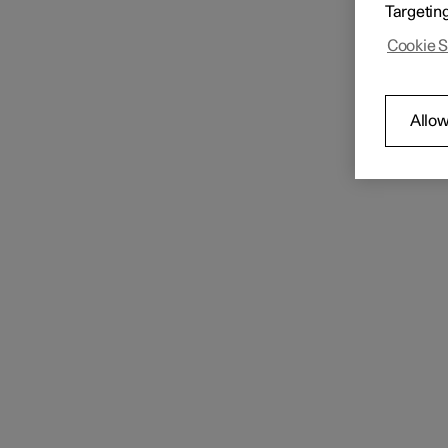
Voorstoel
Targetin
Cookie S
Achterbank
Allow
Klimaatregeling voor
achterbank
Stuurwiel