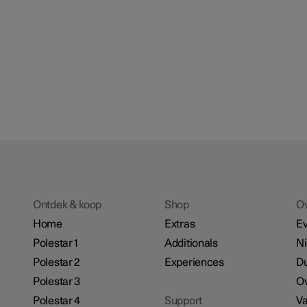
Ontdek & koop
Shop
O
Home
Extras
E
Polestar 1
Additionals
N
Polestar 2
Experiences
D
Polestar 3
Ov
Polestar 4
Support
Va