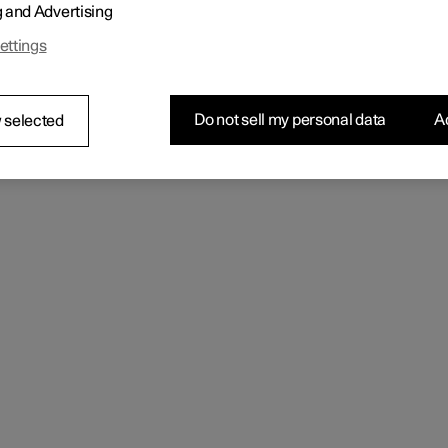
g and Advertising
ettings
Do not sell my personal data
Ac
 selected