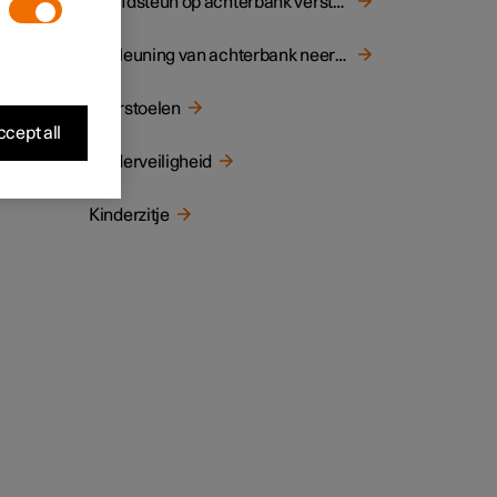
Hoofdsteun op achterbank verstellen
Rugleuning van achterbank neerklappen
Voorstoelen
cept all
Kinderveiligheid
Kinderzitje