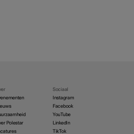
ver
Sociaal
venementen
Instagram
ieuws
Facebook
uurzaamheid
YouTube
er Polestar
LinkedIn
catures
TikTok