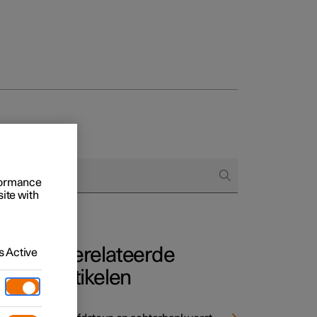
Business
proces
ringsopties
rformance
 alle aard
site with
Gerelateerde
 Active
artikelen
die
n.