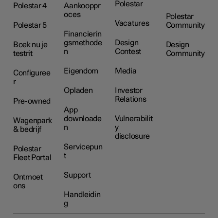
Polestar
Polestar 4
Aankooppr
oces
Polestar
Vacatures
Polestar 5
Community
Financierin
gsmethode
Design
Boek nu je
Design
n
Contest
testrit
Community
Eigendom
Media
Configuree
r
Opladen
Investor
Relations
Pre-owned
App
downloade
Vulnerabilit
Wagenpark
n
y
& bedrijf
disclosure
Servicepun
Polestar
t
Fleet Portal
Support
Ontmoet
ons
Handleidin
g