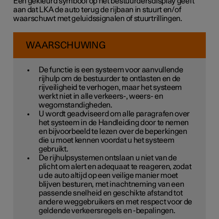
Een gekleurd symbool op het bestuurdersdisplay geeft
aan dat LKA de auto terug de rijbaan in stuurt en/of
waarschuwt met geluidssignalen of stuurtrillingen.
WAARSCHUWING
De functie is een systeem voor aanvullende
rijhulp om de bestuurder te ontlasten en de
rijveiligheid te verhogen, maar het systeem
werkt niet in alle verkeers-, weers- en
wegomstandigheden.
U wordt geadviseerd om alle paragrafen over
het systeem in de Handleiding door te nemen
en bijvoorbeeld te lezen over de beperkingen
die u moet kennen voordat u het systeem
gebruikt.
De rijhulpsystemen ontslaan u niet van de
plicht om alert en adequaat te reageren, zodat
u de auto altijd op een veilige manier moet
blijven besturen, met inachtneming van een
passende snelheid en geschikte afstand tot
andere weggebruikers en met respect voor de
geldende verkeersregels en -bepalingen.