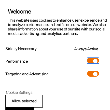
Welcome
Polestar 2
Aanbiedingen voor particulieren
This website uses cookies to enhance user experience and
Handleiding
Videogalerij
Software-updates
to analyze performance and traffic on our website. We also
Polestar 3
Aanbiedingen voor
share information about your use of our site with our social
media, advertising and analytics partners.
professionelen
Polestar 4
Pilot Assist
Polestar 5
Bekijk onze stockwagens
Strictly Necessary
Always Active
Polestar 2 - 2023
Polestar 4 coupé
Configureer
Pre-owned
Performance
Pre-owned
Ontmoet ons
Ontdek Polestar 4
Shop
Testrit
Servicepunten
Targeting and Advertising
Testrit
Meer
Extras
Service
Configureer
Ontdek Polestar 2
Ontdek Polestar 3
Polestar 2
Cookie Settings
Over pre-owned
Additionals
Opladen
Bekijk onze stockwagens
Testrit
Testrit
Verschil tussen Pilot
(Opent in een nieuw venster)
Allow selected
Pre-owned aanbiedingen
Experiences
Support
Aanbiedingen voor
Aanbiedingen voor
Aanbiedingen voor
Ontdek Polestar 5
Assist
*
en de