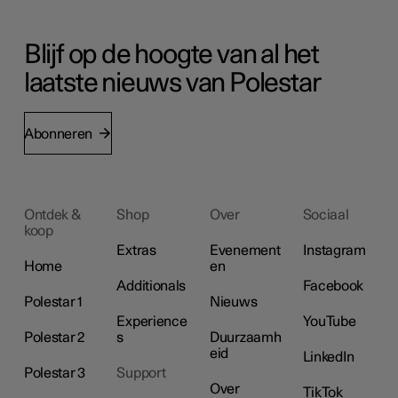
Blijf op de hoogte van al het
laatste nieuws van Polestar
Abonneren
Ontdek &
Shop
Over
Sociaal
koop
Extras
Evenement
Instagram
Home
en
Additionals
Facebook
Polestar 1
Nieuws
Experience
YouTube
Polestar 2
s
Duurzaamh
eid
LinkedIn
Polestar 3
Support
Over
TikTok