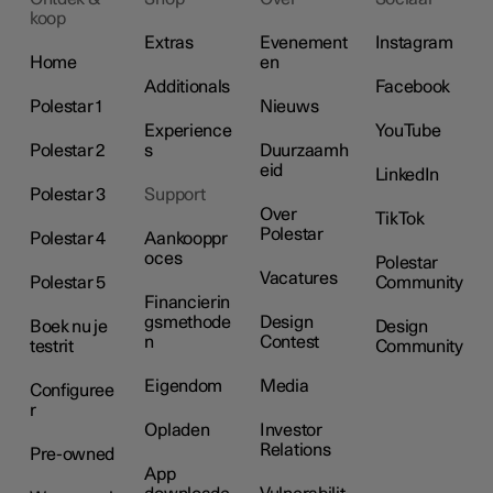
koop
Extras
Evenement
Instagram
Home
en
Additionals
Facebook
Polestar 1
Nieuws
Experience
YouTube
Polestar 2
s
Duurzaamh
eid
LinkedIn
Polestar 3
Support
Over
TikTok
Polestar
Polestar 4
Aankooppr
oces
Polestar
Vacatures
Polestar 5
Community
Financierin
gsmethode
Design
Boek nu je
Design
n
Contest
testrit
Community
Eigendom
Media
Configuree
r
Opladen
Investor
Relations
Pre-owned
App