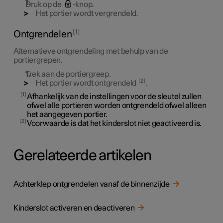
Druk op de
-knop.
Het portier wordt vergrendeld.
1
Ontgrendelen
Alternatieve ontgrendeling met behulp van de
portiergrepen.
Trek aan de portiergreep.
2
Het portier wordt ontgrendeld
.
1
Afhankelijk van de instellingen voor de sleutel zullen
ofwel alle portieren worden ontgrendeld ofwel alleen
het aangegeven portier.
2
Voorwaarde is dat het kinderslot niet geactiveerd is.
Gerelateerde artikelen
Achterklep ontgrendelen vanaf de binnenzijde
Kinderslot activeren en deactiveren