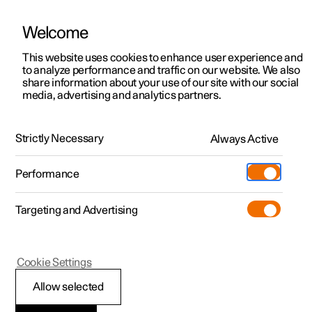
Welcome
Polestar 2
Aanbiedingen voor particulieren
This website uses cookies to enhance user experience and
Handleiding
Videogalerij
Software-updates
to analyze performance and traffic on our website. We also
Polestar 3
Aanbiedingen voor
share information about your use of our site with our social
media, advertising and analytics partners.
professionelen
Polestar 4
Vergrendelen en ontgrendelen
Polestar 5
Bekijk onze stockwagens
Strictly Necessary
Always Active
Polestar 2 - 2023
Polestar 4 coupé
Configureer
Pre-owned
Performance
Pre-owned
Ontmoet ons
Ontdek Polestar 4
Shop
Testrit
Servicepunten
Targeting and Advertising
Testrit
Meer
Extras
Service
Configureer
Ontdek Polestar 2
Ontdek Polestar 3
Polestar 2
Cookie Settings
Over pre-owned
Additionals
Opladen
Bekijk onze stockwagens
Testrit
Testrit
Vergrendelen en
(Opent in een nieuw venster)
Allow selected
Pre-owned aanbiedingen
Experiences
Support
Aanbiedingen voor
Aanbiedingen voor
Aanbiedingen voor
Ontdek Polestar 5
ontgrendelen van de