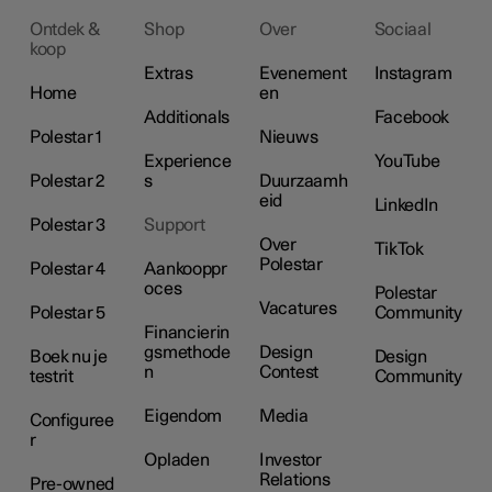
Ontdek &
Shop
Over
Sociaal
koop
Extras
Evenement
Instagram
Home
en
Additionals
Facebook
Polestar 1
Nieuws
Experience
YouTube
Polestar 2
s
Duurzaamh
eid
LinkedIn
Polestar 3
Support
Over
TikTok
Polestar
Polestar 4
Aankooppr
oces
Polestar
Vacatures
Polestar 5
Community
Financierin
gsmethode
Design
Boek nu je
Design
n
Contest
testrit
Community
Eigendom
Media
Configuree
r
Opladen
Investor
Relations
Pre-owned