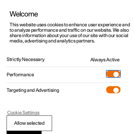
Welcome
Polestar 2
Aanbiedingen voor particulieren
This website uses cookies to enhance user experience and
Handleiding
Videogalerij
Software-updates
to analyze performance and traffic on our website. We also
Polestar 3
Aanbiedingen voor
share information about your use of our site with our social
media, advertising and analytics partners.
professionelen
Polestar 4
Zekeringen
Polestar 5
Bekijk onze stockwagens
Strictly Necessary
Always Active
Polestar 2 - 2023
Polestar 4 coupé
Configureer
Pre-owned
Performance
Pre-owned
Ontmoet ons
Ontdek Polestar 4
Shop
Testrit
Servicepunten
Targeting and Advertising
Testrit
Meer
Extras
Service
Configureer
Ontdek Polestar 2
Ontdek Polestar 3
Polestar 2
Cookie Settings
Over pre-owned
Additionals
Opladen
Bekijk onze stockwagens
Testrit
Testrit
Zekering vervangen
(Opent in een nieuw venster)
Allow selected
Pre-owned aanbiedingen
Experiences
Support
Aanbiedingen voor
Aanbiedingen voor
Aanbiedingen voor
Ontdek Polestar 5
Doorgeslagen zekeringen moeten worden vervangen om