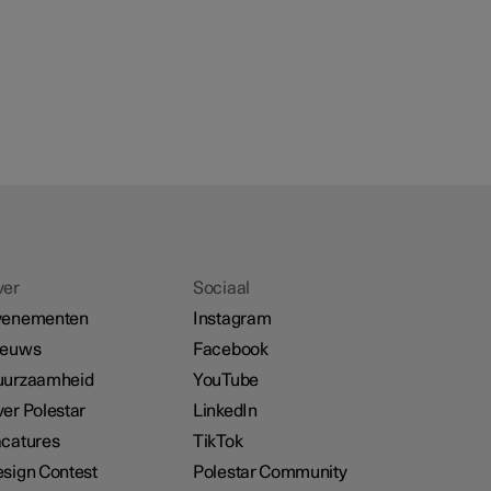
ver
Sociaal
venementen
Instagram
ieuws
Facebook
uurzaamheid
YouTube
er Polestar
LinkedIn
catures
TikTok
sign Contest
Polestar Community