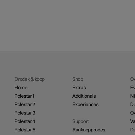
Ontdek & koop
Shop
O
Home
Extras
E
Polestar 1
Additionals
N
Polestar 2
Experiences
D
Polestar 3
Ov
Polestar 4
Support
Va
Polestar 5
Aankoopproces
De