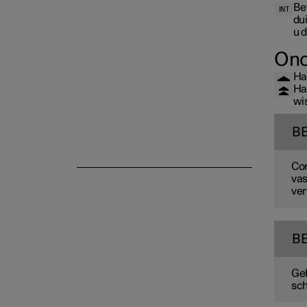
panoramadak/schuifdak
Be
du
u 
Ono
Ha
Ha
wi
B
Con
vas
ver
B
Geb
sch