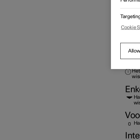
Perform
Spiegels
Targetin
Voorruit en achterruit
Cookie S
Allow
Rechte
Het
wiss
Enk
Ha
wi
Voo
Ha
Int
Zijruiten en