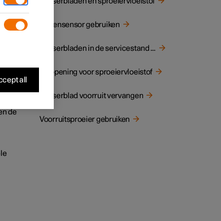
Wisserbladen en sproeiervloeistof
Regensensor gebruiken
Wisserbladen in de servicestand zetten
Vulopening voor sproeiervloeistof
cept all
Wisserblad voorruit vervangen
en de
Voorruitsproeier gebruiken
le