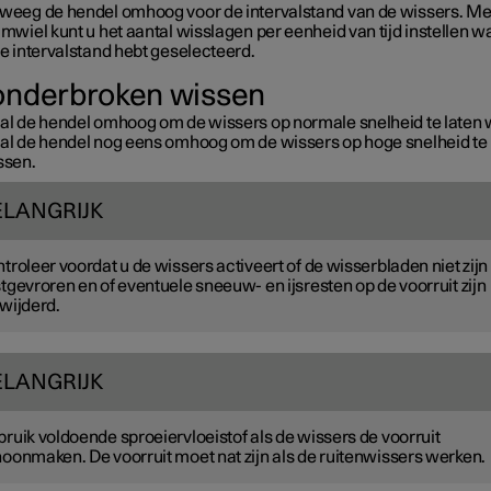
weeg de hendel omhoog voor de intervalstand van de wissers. Me
imwiel kunt u het aantal wisslagen per eenheid van tijd instellen 
de intervalstand hebt geselecteerd.
nderbroken wissen
al de hendel omhoog om de wissers op normale snelheid te laten 
al de hendel nog eens omhoog om de wissers op hoge snelheid te 
ssen.
ELANGRIJK
troleer voordat u de wissers activeert of de wisserbladen niet zijn
tgevroren en of eventuele sneeuw- en ijsresten op de voorruit zijn
wijderd.
ELANGRIJK
ruik voldoende sproeiervloeistof als de wissers de voorruit
oonmaken. De voorruit moet nat zijn als de ruitenwissers werken.