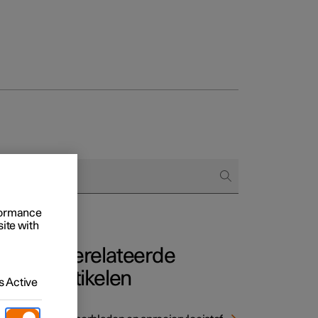
Business
proces
ringsopties
 alle aard
rformance
site with
Gerelateerde
artikelen
 Active
hter
.