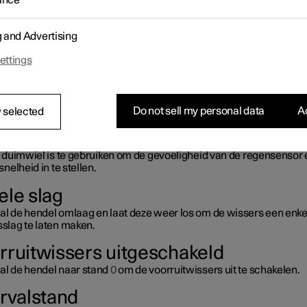
ance
g and Advertising
ettings
Do not sell my personal data
Ac
 selected
r stuurhendel.
 duimwiel is te gebruiken om de gevoeligheid van de regensensor 
nelheid in te stellen.
ele slag
al de hendel omlaag en laat deze weer los om de wissers een enke
sslag te laten maken.
rruitwissers uitgeschakeld
al de hendel naar stand
0
om de voorruitwissers uit te schakelen.
ervalstand