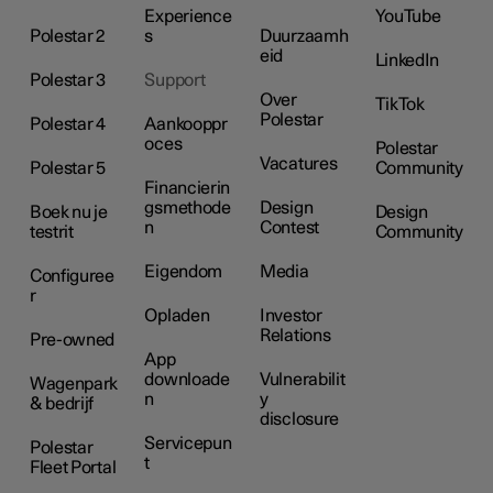
Experience
YouTube
Polestar 2
s
Duurzaamh
eid
LinkedIn
Polestar 3
Support
Over
TikTok
Polestar
Polestar 4
Aankooppr
oces
Polestar
Vacatures
Polestar 5
Community
Financierin
gsmethode
Design
Boek nu je
Design
n
Contest
testrit
Community
Eigendom
Media
Configuree
r
Opladen
Investor
Relations
Pre-owned
App
downloade
Vulnerabilit
Wagenpark
n
y
& bedrijf
disclosure
Servicepun
Polestar
t
Fleet Portal