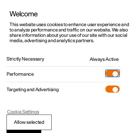
Welcome
Polestar 2
Aanbiedingen voor particulieren
This website uses cookies to enhance user experience and
Handleiding
Videogalerij
Software-updates
to analyze performance and traffic on our website. We also
Polestar 3
Aanbiedingen voor
share information about your use of our site with our social
media, advertising and analytics partners.
professionelen
Polestar 4
Sleutel
Polestar 5
Bekijk onze stockwagens
Strictly Necessary
Always Active
Polestar 2 - 2023
Polestar 4 coupé
Configureer
Pre-owned
Performance
Pre-owned
Ontmoet ons
Ontdek Polestar 4
Shop
Testrit
Servicepunten
Targeting and Advertising
Testrit
Meer
Extras
Service
Configureer
Ontdek Polestar 2
Ontdek Polestar 3
Polestar 2
Cookie Settings
Over pre-owned
Additionals
Opladen
Bekijk onze stockwagens
Testrit
Testrit
Afneembaar
(Opent in een nieuw venster)
Allow selected
Pre-owned aanbiedingen
Experiences
Support
Aanbiedingen voor
Aanbiedingen voor
Aanbiedingen voor
Ontdek Polestar 5
sleutelblad