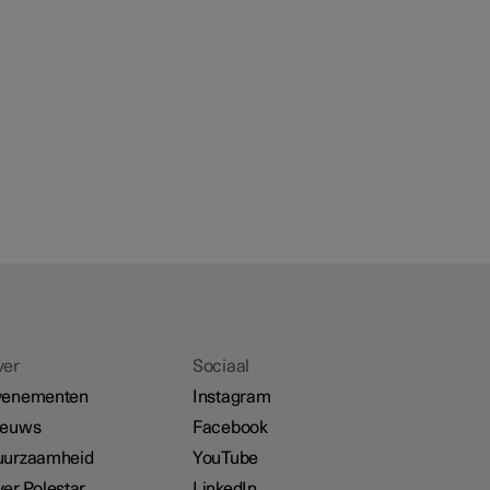
ver
Sociaal
venementen
Instagram
ieuws
Facebook
uurzaamheid
YouTube
er Polestar
LinkedIn