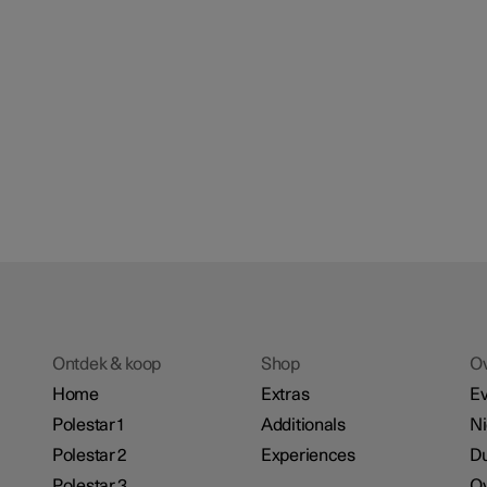
Ontdek & koop
Shop
O
Home
Extras
E
Polestar 1
Additionals
N
Polestar 2
Experiences
D
Polestar 3
Ov