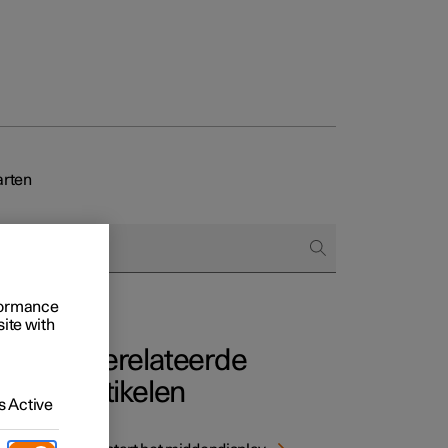
Business
arten
proces
ringsopties
 alle aard
rformance
site with
Gerelateerde
)
artikelen
 Active
n