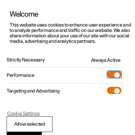
Welcome
Polestar 2
Aanbiedingen voor particulieren
This website uses cookies to enhance user experience and
Handleiding
Videogalerij
Software-updates
to analyze performance and traffic on our website. We also
Polestar 3
Aanbiedingen voor
share information about your use of our site with our social
media, advertising and analytics partners.
professionelen
Polestar 4
Bandenspanning
Polestar 5
Bekijk onze stockwagens
Strictly Necessary
Always Active
Polestar 2 - 2022
Polestar 4 coupé
Configureer
Pre-owned
Performance
Pre-owned
Ontmoet ons
Ontdek Polestar 4
Shop
Testrit
Servicepunten
Targeting and Advertising
Testrit
Meer
Extras
Service
Configureer
Ontdek Polestar 2
Ontdek Polestar 3
Polestar 2
Cookie Settings
Over pre-owned
Additionals
Opladen
Bekijk onze stockwagens
Testrit
Testrit
Aanbevolen
(Opent in een nieuw venster)
Allow selected
Pre-owned aanbiedingen
Experiences
Support
Aanbiedingen voor
Aanbiedingen voor
Aanbiedingen voor
Ontdek Polestar 5
bandenspanning