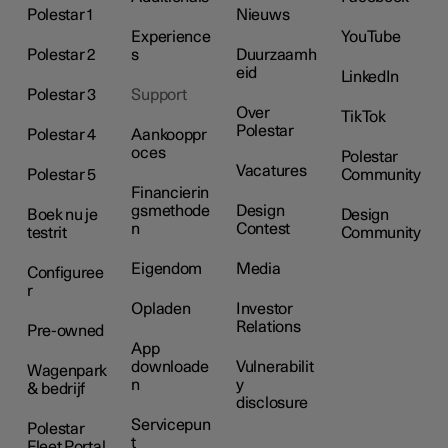
Polestar 1
Nieuws
Experience
YouTube
Polestar 2
s
Duurzaamh
eid
LinkedIn
Polestar 3
Support
Over
TikTok
Polestar
Polestar 4
Aankooppr
oces
Polestar
Vacatures
Polestar 5
Community
Financierin
gsmethode
Design
Boek nu je
Design
n
Contest
testrit
Community
Eigendom
Media
Configuree
r
Opladen
Investor
Relations
Pre-owned
App
downloade
Vulnerabilit
Wagenpark
n
y
& bedrijf
disclosure
Servicepun
Polestar
t
Fleet Portal