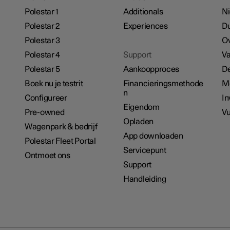
Polestar 1
Additionals
N
Polestar 2
Experiences
D
Polestar 3
Ov
Polestar 4
Support
Va
Polestar 5
Aankoopproces
De
Boek nu je testrit
Financieringsmethode
M
n
Configureer
In
Eigendom
Pre-owned
Vu
Opladen
Wagenpark & bedrijf
App downloaden
Polestar Fleet Portal
Servicepunt
Ontmoet ons
Support
Handleiding