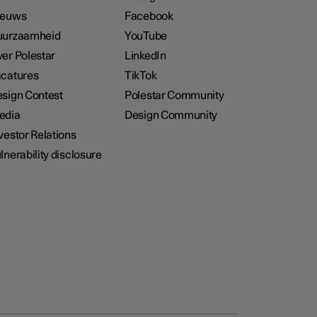
ieuws
Facebook
uurzaamheid
YouTube
er Polestar
LinkedIn
catures
TikTok
sign Contest
Polestar Community
edia
Design Community
vestor Relations
lnerability disclosure