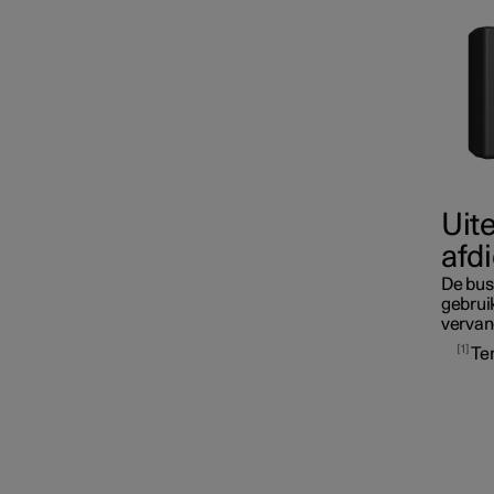
Zekeringen
Uit
afd
De bus
Accu
gebruik
vervang
1
Te
Service
Autostatus