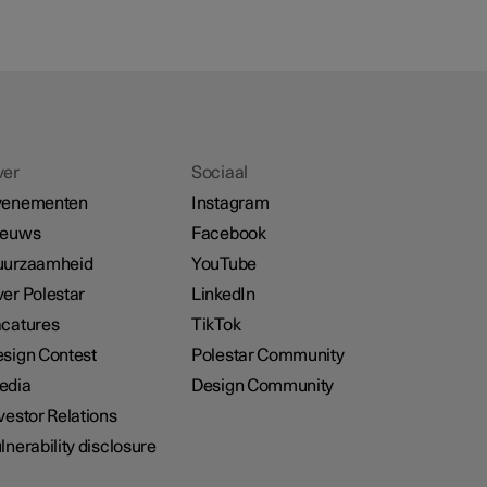
ver
Sociaal
venementen
Instagram
ieuws
Facebook
uurzaamheid
YouTube
er Polestar
LinkedIn
catures
TikTok
sign Contest
Polestar Community
edia
Design Community
vestor Relations
lnerability disclosure