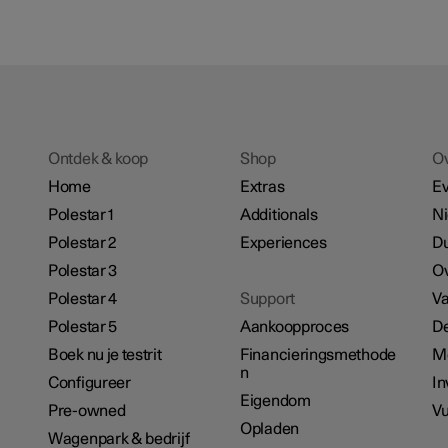
Ontdek & koop
Shop
O
Home
Extras
E
Polestar 1
Additionals
N
Polestar 2
Experiences
D
Polestar 3
Ov
Polestar 4
Support
Va
Polestar 5
Aankoopproces
De
Boek nu je testrit
Financieringsmethode
M
n
Configureer
In
Eigendom
Pre-owned
Vu
Opladen
Wagenpark & bedrijf