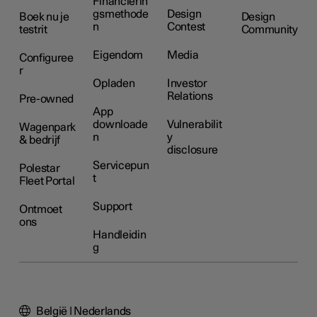
Financierin
gsmethode
Design
Boek nu je
Design
n
Contest
testrit
Community
Eigendom
Media
Configuree
r
Opladen
Investor
Relations
Pre-owned
App
downloade
Vulnerabilit
Wagenpark
n
y
& bedrijf
disclosure
Servicepun
Polestar
t
Fleet Portal
Support
Ontmoet
ons
Handleidin
g
België | Nederlands