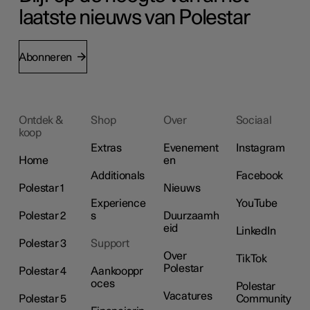
laatste nieuws van Polestar
Abonneren
Ontdek &
Shop
Over
Sociaal
koop
Extras
Evenement
Instagram
Home
en
Additionals
Facebook
Polestar 1
Nieuws
Experience
YouTube
Polestar 2
s
Duurzaamh
eid
LinkedIn
Polestar 3
Support
Over
TikTok
Polestar
Polestar 4
Aankooppr
oces
Polestar
Vacatures
Polestar 5
Community