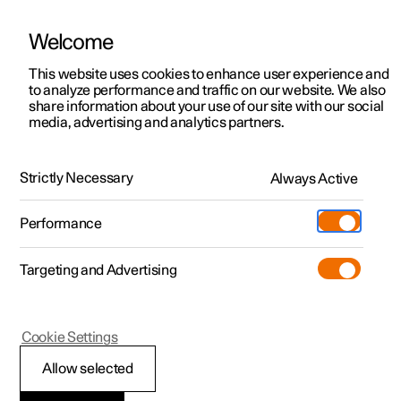
Welcome
Polestar 2
Aanbiedingen voor particulieren
This website uses cookies to enhance user experience and
Handleiding
Videogalerij
Software-updates
to analyze performance and traffic on our website. We also
Polestar 3
Aanbiedingen voor
share information about your use of our site with our social
media, advertising and analytics partners.
professionelen
Polestar 4
Cruisecontrol
Polestar 5
Bekijk onze stockwagens
Strictly Necessary
Always Active
Polestar 2 - 2022
Polestar 4 coupé
Configureer
Pre-owned
Performance
Pre-owned
Ontmoet ons
Ontdek Polestar 4
Shop
Testrit
Servicepunten
Targeting and Advertising
Testrit
Meer
Extras
Service
Configureer
Ontdek Polestar 2
Ontdek Polestar 3
Polestar 2
Cookie Settings
Over pre-owned
Additionals
Opladen
Bekijk onze stockwagens
Testrit
Testrit
Cruisecontrol
(Opent in een nieuw venster)
Allow selected
Pre-owned aanbiedingen
Experiences
Support
Aanbiedingen voor
Aanbiedingen voor
Aanbiedingen voor
Ontdek Polestar 5
1
De cruisecontrol (CC
) helpt u een gelijkmatige snelheid