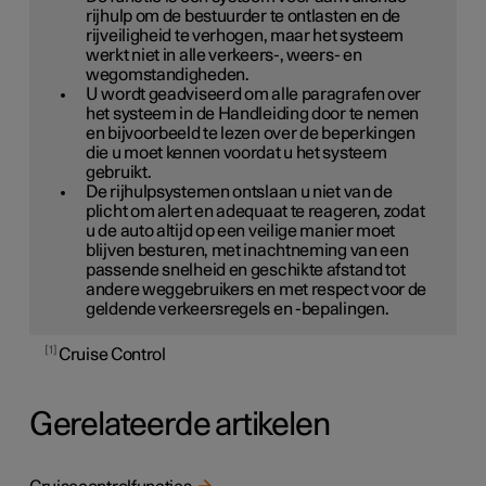
rijhulp om de bestuurder te ontlasten en de
rijveiligheid te verhogen, maar het systeem
werkt niet in alle verkeers-, weers- en
wegomstandigheden.
U wordt geadviseerd om alle paragrafen over
het systeem in de Handleiding door te nemen
en bijvoorbeeld te lezen over de beperkingen
die u moet kennen voordat u het systeem
gebruikt.
De rijhulpsystemen ontslaan u niet van de
plicht om alert en adequaat te reageren, zodat
u de auto altijd op een veilige manier moet
blijven besturen, met inachtneming van een
passende snelheid en geschikte afstand tot
andere weggebruikers en met respect voor de
geldende verkeersregels en -bepalingen.
1
Cruise Control
Gerelateerde artikelen